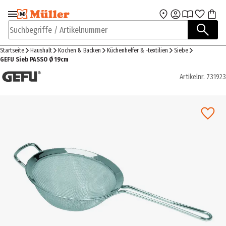
Zur Navigation
Zum Hauptinhalt
springen
springen
Suchbegriffe / Artikelnummer
Startseite
Haushalt
Kochen & Backen
Küchenhelfer & -textilien
Siebe
GEFU Sieb PASSO Ø 19cm
Artikelnr.
731923