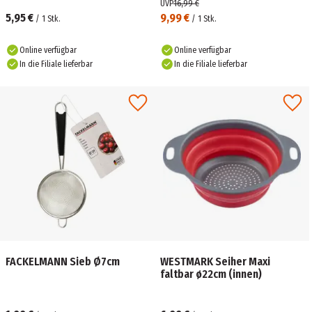
UVP
16,99 €
5,95 €
9,99 €
/
1
Stk.
/
1
Stk.
Online verfügbar
Online verfügbar
In die Filiale lieferbar
In die Filiale lieferbar
FACKELMANN Sieb Ø7cm
WESTMARK Seiher Maxi
faltbar ø22cm (innen)