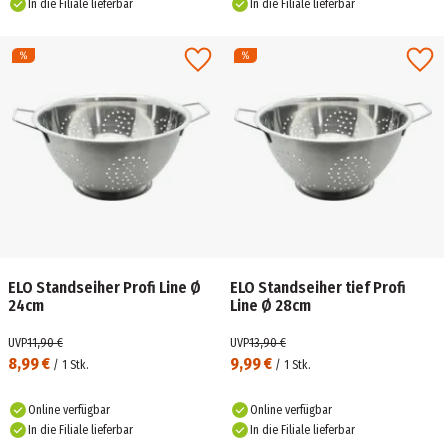
In die Filiale lieferbar
In die Filiale lieferbar
ELO Standseiher Profi Line Ø
ELO Standseiher tief Profi
24cm
Line Ø 28cm
UVP
11,90 €
UVP
13,90 €
8,99 €
9,99 €
/
1
Stk.
/
1
Stk.
Online verfügbar
Online verfügbar
In die Filiale lieferbar
In die Filiale lieferbar