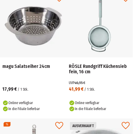
magu Salatseiher 24cm
RÖSLE Rundgriff Küchensieb
fein, 16 cm
UVP
46,95 €
17,99 €
41,99 €
/
1
Stk.
/
1
Stk.
Online verfügbar
Online verfügbar
In die Filiale lieferbar
In die Filiale lieferbar
AUSVERKAUFT