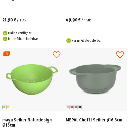
21,90 €
49,90 €
/
1
Stk.
/
1
Stk.
Online verfügbar
In die Filiale lieferbar
Nur in Filiale lieferbar
magu Seiher Naturdesign
MEPAL Chef It Seiher ø16,3cm
Ø15cm