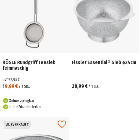
RÖSLE Rundgriff Teesieb
Fissler Essential® Sieb ø24cm
feinmaschig
UVP
22,95 €
19,99 €
28,99 €
/
1
Stk.
/
1
Stk.
Online verfügbar
In die Filiale lieferbar
AUSVERKAUFT