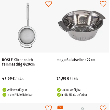
RÖSLE Küchensieb
magu Salatseiher 27cm
feinmaschig Ø20cm
47,99 €
24,99 €
/
1
Stk.
/
1
Stk.
Online verfügbar
Online verfügbar
In die Filiale lieferbar
In die Filiale lieferbar