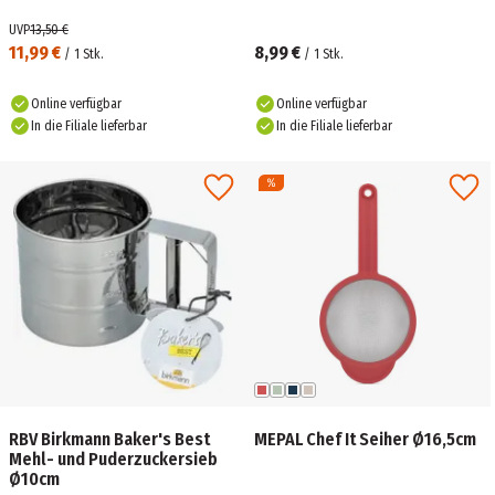
UVP
13,50 €
11,99 €
8,99 €
/
1
Stk.
/
1
Stk.
Online verfügbar
Online verfügbar
In die Filiale lieferbar
In die Filiale lieferbar
RBV Birkmann Baker's Best
MEPAL Chef It Seiher Ø16,5cm
Mehl- und Puderzuckersieb
Ø10cm