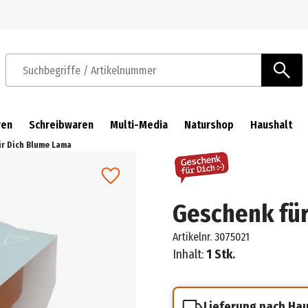
Zur Navigation springen
Zum Hauptinhalt springen
Suchbegriffe / Artikelnummer
ren
Schreibwaren
Multi-Media
Naturshop
Haushalt
r Dich Blume Lama
Geschenk für
Artikelnr.
3075021
Inhalt:
1 Stk.
Lieferung nach Ha