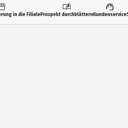
pf, Kokosquellpad (torffrei) und Saatgut
rung in die Filiale
Prospekt durchblättern
Kundenservice
H
er Straße 1c, DE-34376 Immenhausen-Mariendorf
ida.de