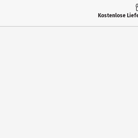
Materialdetails
Terracottato
Kostenlose Liefe
Hersteller
la vida Gmb
Herstelleradresse
Veckerhagen
Kontaktmöglichkeit
produkt@lav