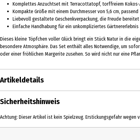
Komplettes Anzuchtset mit Terracottatopf, torffreiem Koko
Kompakte Größe mit einem Durchmesser von 5,6 cm, passend f
Liebevoll gestaltete Geschenkverpackung, die Freude bereitet
Einfache Handhabung für ein unkompliziertes Gärtnererlebnis
Dieses kleine Töpfchen voller Glück bringt ein Stück Natur in die e
besondere Atmosphäre. Das Set enthält alles Notwendige, um sofo
oder einer fröhlichen Margerite zusehen. So wird nicht nur eine Pf
Artikeldetails
Inhalt
1 Stk.
Sicherheitshinweis
Produkttyp
Saatgut
Achtung: Dieser Artikel ist kein Spielzeug. Erstickungsgefahr wegen v
Durchmesser
5.6 cm
Höhe
4.9 cm