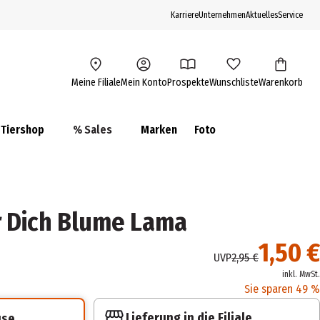
Karriere
Unternehmen
Aktuelles
Service
Meine Filiale
Mein Konto
Prospekte
Wunschliste
Warenkorb
Tiershop
% Sales
Marken
Foto
 Dich Blume Lama
1,50 €
UVP
2,95 €
inkl. MwSt.
Sie sparen 49 %
Lieferung in die Filiale
use