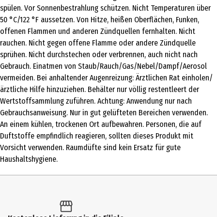
spülen. Vor Sonnenbestrahlung schützen. Nicht Temperaturen über
drücken.
50 °C/122 °F aussetzen. Von Hitze, heißen Oberflächen, Funken,
Nutzungshinweis
offenen Flammen und anderen Zündquellen fernhalten. Nicht
rauchen. Nicht gegen offene Flamme oder andere Zündquelle
Achtung: Anwendung nur nach Gebrauchsanweisung. Nur in gut
sprühen. Nicht durchstechen oder verbrennen, auch nicht nach
gelüfteten Bereichen verwenden. An einem kühlen, trockenen Ort
Gebrauch. Einatmen von Staub/Rauch/Gas/Nebel/Dampf/Aerosol
aufbewahren. Personen, die auf Duftstoffe empfindlich reagieren,
vermeiden. Bei anhaltender Augenreizung: Ärztlichen Rat einholen/
sollten dieses Produkt mit Vorsicht verwenden. Raumdüfte sind
ärztliche Hilfe hinzuziehen. Behälter nur völlig restentleert der
kein Ersatz für gute Haushaltshygiene.
Wertstoffsammlung zuführen. Achtung: Anwendung nur nach
Hersteller
Gebrauchsanweisung. Nur in gut gelüfteten Bereichen verwenden.
SC Johnson GmbH
An einem kühlen, trockenen Ort aufbewahren. Personen, die auf
Duftstoffe empfindlich reagieren, sollten dieses Produkt mit
Herstelleradresse
Vorsicht verwenden. Raumdüfte sind kein Ersatz für gute
Postfach 1328 DE-40673 Erkrath
Haushaltshygiene.
Kontaktmöglichkeit
.GR DE Erkr Reception