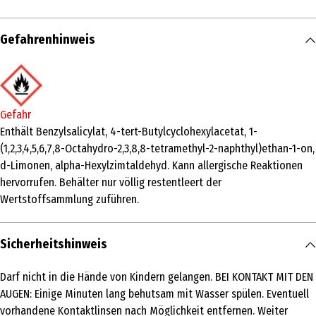
Inhalt
Gefahrenhinweis
10 ml
Produkttyp
Lufterfrischer & Raumduft
Gefahr
Inhaltsstoffe
Enthält Benzylsalicylat, 4-tert-Butylcyclohexylacetat, 1-
(1,2,3,4,5,6,7,8-Octahydro-2,3,8,8-tetramethyl-2-naphthyl)ethan-1-on,
Enthält Benzylsalicylat, 4-tert-Butylcyclohexylacetat, 1-
d-Limonen, alpha-Hexylzimtaldehyd. Kann allergische Reaktionen
(1,2,3,4,5,6,7,8-Octahydro-2,3,8,8-tetramethyl-2-naphthyl)ethan-1-
hervorrufen. Behälter nur völlig restentleert der
on, d-Limonen, Linalool, alpha-Hexylzimtaldehyd.
Wertstoffsammlung zuführen.
Lagerhinweis
Darf nicht in die Hände von Kindern gelangen.
Sicherheitshinweis
Anwendungshinweis
Darf nicht in die Hände von Kindern gelangen. BEI KONTAKT MIT DEN
1. Duftkartusche in den Glade Touch&Fresh Dufthalter einlegen
AUGEN: Einige Minuten lang behutsam mit Wasser spülen. Eventuell
und leicht hineindrücken bis sie mit einem "Klick" einrastet. 2.
vorhandene Kontaktlinsen nach Möglichkeit entfernen. Weiter
Dufthalter zuklappen und zum Sprühen einfach in die Deckelmitte