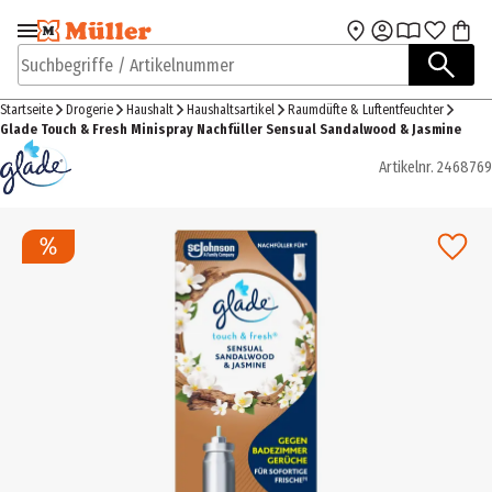
Zur Navigation
Zum Hauptinhalt
springen
springen
Suchbegriffe / Artikelnummer
Startseite
Drogerie
Haushalt
Haushaltsartikel
Raumdüfte & Luftentfeuchter
Glade Touch & Fresh Minispray Nachfüller Sensual Sandalwood & Jasmine
Artikelnr.
2468769