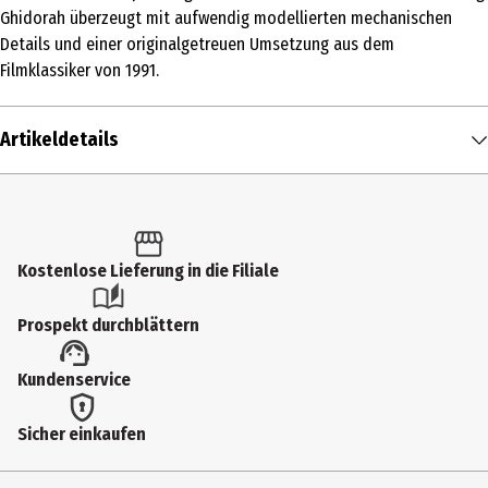
Ghidorah überzeugt mit aufwendig modellierten mechanischen
Details und einer originalgetreuen Umsetzung aus dem
Filmklassiker von 1991.
Artikeldetails
Inhalt
1 Stk.
Produkttyp
Kostenlose Lieferung in die Filiale
Spiel- & Sammelfiguren
Prospekt durchblättern
Altersempfehlung ab
Kundenservice
14 Jahre
Artikelnummer des Herstellers
Sicher einkaufen
IS68484