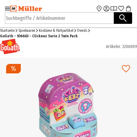
Zur Navigation
Zum Hauptinhalt
springen
springen
Suchbegriffe / Artikelnummer
Startseite
Spielwaren
Kostüme & Partyartikel
Trends
Goliath - 936663 - Clickeez Serie 2 Twin Pack
Artikelnr.
3206089