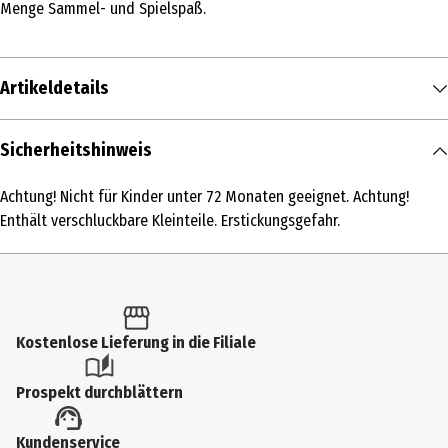
Menge Sammel- und Spielspaß.
Artikeldetails
Inhalt
Sicherheitshinweis
1 Stk.
Achtung! Nicht für Kinder unter 72 Monaten geeignet. Achtung!
Produkttyp
Enthält verschluckbare Kleinteile. Erstickungsgefahr.
Kleinspielzeug
Altersempfehlung ab
6 Jahre
Kostenlose Lieferung in die Filiale
Artikelnummer des Herstellers
936663
Prospekt durchblättern
Hersteller
Kundenservice
Goliath B.V.