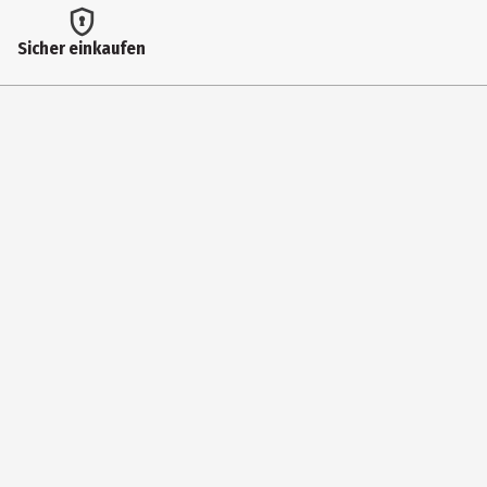
Herstelleradresse
Sicher einkaufen
Vijzelpad 80, 8051 KR Hattem
Kontaktmöglichkeit
https://www.goliathgames.com/