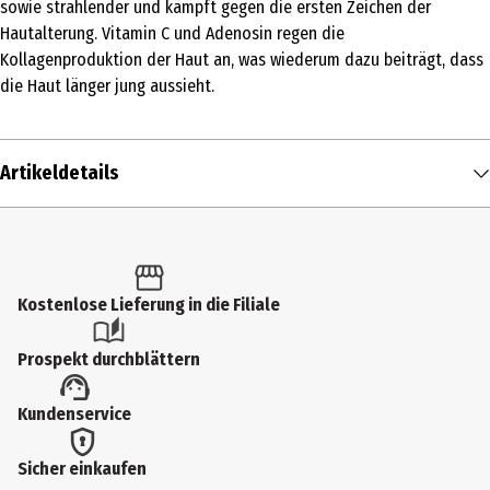
sowie strahlender und kämpft gegen die ersten Zeichen der
Hautalterung. Vitamin C und Adenosin regen die
Kollagenproduktion der Haut an, was wiederum dazu beiträgt, dass
die Haut länger jung aussieht.
Artikeldetails
Inhalt
30 ml
Produkttyp
Kostenlose Lieferung in die Filiale
Creme
Prospekt durchblättern
Einsatzbereich
Kundenservice
Augenpflege
Hauttyp
Sicher einkaufen
alle Hauttypen