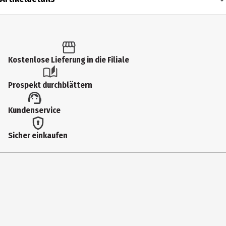
Inhalt
1 Stk.
Produkttyp
Kostenlose Lieferung in die Filiale
Kinder- & Jugendbücher
Prospekt durchblättern
Altersempfehlung ab
Kundenservice
8 Jahre
Genre
Sicher einkaufen
Sachbücher
Einband
Hardcover
Erscheinungsjahr
2025