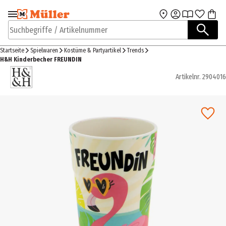
Zur Navigation
Zum Hauptinhalt
springen
springen
Suchbegriffe / Artikelnummer
Startseite
Spielwaren
Kostüme & Partyartikel
Trends
H&H Kinderbecher FREUNDIN
Artikelnr.
2904016