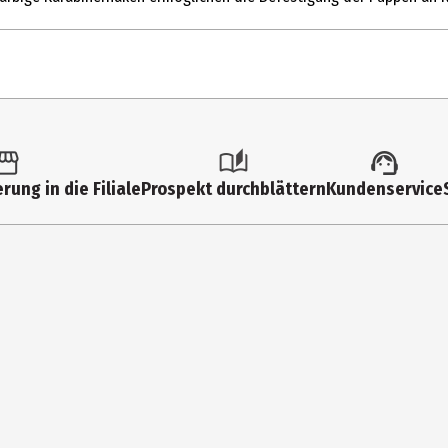
1 Stk.
Sonstiges
rung in die Filiale
Prospekt durchblättern
Kundenservice
History & Heraldry GmbH
Speersort 166 21723 Hollern- Twielenfleth
https://www.hh-germany.de/