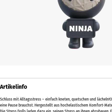
Artikelinfo
Schluss mit Alltagsstress – einfach kneten, quetschen und lächeln!O
eine Pause brauchst. Hergestellt aus hochelastischem Komfort-Mater
Die Stress Dolls laden dazu ein, seinen Stress an ihnen abzubauen.