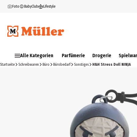
Foto
BabyClub
Lifestyle
Alle Kategorien
Parfümerie
Drogerie
Spielwa
Startseite
Schreibwaren
Büro
Bürobedarf
Sonstiges
H&H Stress Doll NINJA