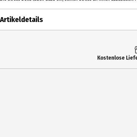
Artikeldetails
Inhalt
Produkttyp
Kostenlose Liefe
Hersteller
Herstelleradresse
Kontaktmöglichkeit