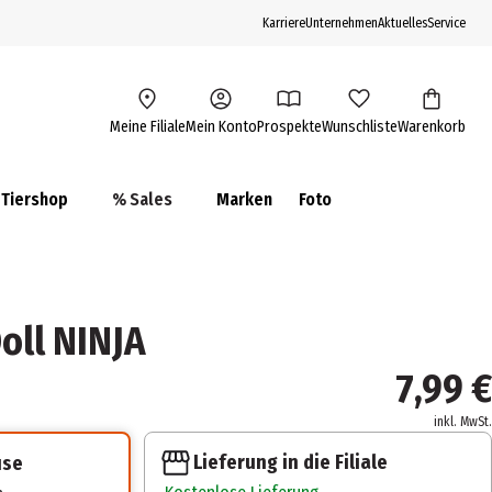
Karriere
Unternehmen
Aktuelles
Service
Meine Filiale
Mein Konto
Prospekte
Wunschliste
Warenkorb
Tiershop
% Sales
Marken
Foto
oll NINJA
7,99 €
inkl. MwSt.
Lieferung in die Filiale
use