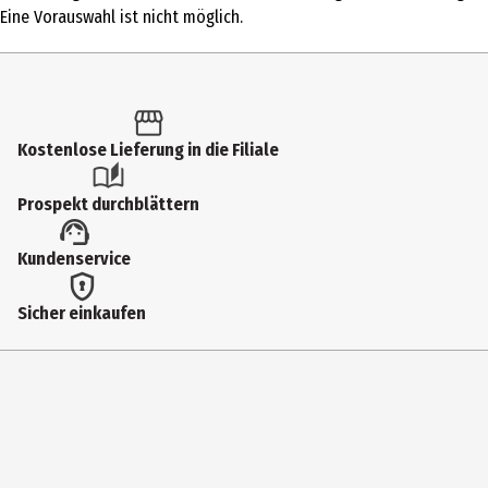
Timer & Kalender
Eine Vorauswahl ist nicht möglich.
Artikelnummer des Herstellers
9811-2
Hersteller
Kostenlose Lieferung in die Filiale
Häfft-Verlag GmbH
Herstelleradresse
Prospekt durchblättern
Häfft-Verlag GmbH, Barer Str.70, 80799 München
Kundenservice
Kontaktmöglichkeit
info@haefft-verlag.de
Sicher einkaufen