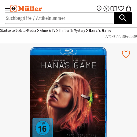
Zur Navigation
Zum Hauptinhalt
springen
springen
Suchbegriffe / Artikelnummer
Startseite
Multi-Media
Filme & TV
Thriller & Mystery
Hana's Game
Artikelnr.
3046539