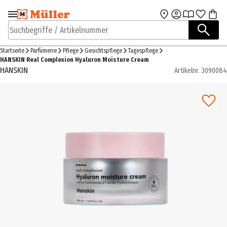
Zur Navigation
Zum Hauptinhalt
springen
springen
Suchbegriffe / Artikelnummer
Startseite
Parfümerie
Pflege
Gesichtspflege
Tagespflege
HANSKIN Real Complexion Hyaluron Moisture Cream
HANSKIN
Artikelnr.
3090084