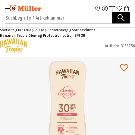
Zur Navigation
Zum Hauptinhalt
springen
springen
Suchbegriffe / Artikelnummer
Startseite
Drogerie
Pflege
Sonnenpflege
Sonnenschutz
Hawaiian Tropic Glowing Protection Lotion SPF 30
Artikelnr.
3166756