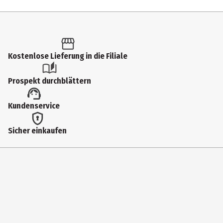
Inhalt
1 Stk.
Produkttyp
Kostenlose Lieferung in die Filiale
Kuschelartikel
Prospekt durchblättern
Altersempfehlung ab
Kundenservice
3 Jahre
Artikelnummer des Herstellers
Sicher einkaufen
241077
Lizenz (spw)
Heunec Misanimo
Zielgruppe
Kindergartenkinder|Grundschüler|Jugendliche