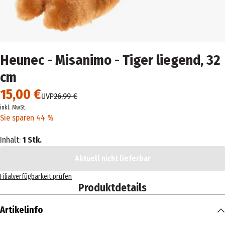
Heunec - Misanimo - Tiger liegend, 32
cm
15,00 €
UVP
26,99 €
inkl. MwSt.
Sie sparen 44 %
Inhalt:
1 Stk.
Aktuell nicht lieferbar
Filialverfügbarkeit prüfen
Produktdetails
Artikelinfo