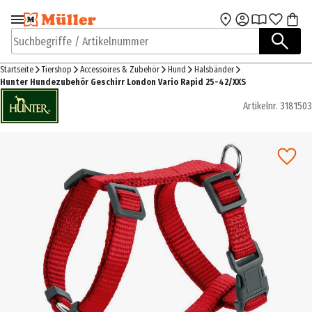
Zur Navigation
Zum Hauptinhalt
springen
springen
Suchbegriffe / Artikelnummer
Startseite
Tiershop
Accessoires & Zubehör
Hund
Halsbänder
Hunter Hundezubehör Geschirr London Vario Rapid 25-42/XXS
Artikelnr.
3181503