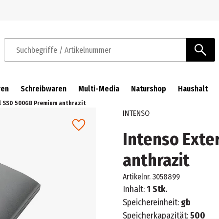
Zur Navigation springen
Zum Hauptinhalt springen
Suchbegriffe / Artikelnummer
ren
Schreibwaren
Multi-Media
Naturshop
Haushalt
l SSD 500GB Premium anthrazit
INTENSO
Intenso Exte
anthrazit
Artikelnr.
3058899
Inhalt:
1 Stk.
Speichereinheit:
gb
Speicherkapazität:
500