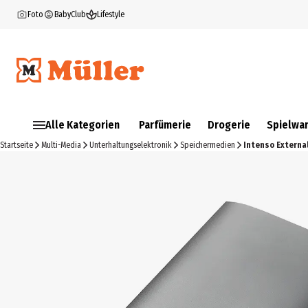
Foto
BabyClub
Lifestyle
Alle Kategorien
Parfümerie
Drogerie
Spielwa
Startseite
Multi-Media
Unterhaltungselektronik
Speichermedien
Intenso Externa