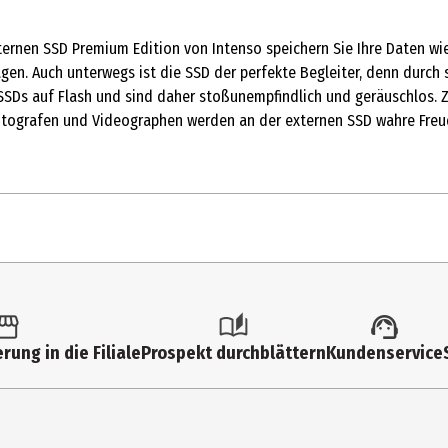
ternen SSD Premium Edition von Intenso speichern Sie Ihre Daten wie 
en. Auch unterwegs ist die SSD der perfekte Begleiter, denn durch 
SSDs auf Flash und sind daher stoßunempfindlich und geräuschlos. 
tografen und Videographen werden an der externen SSD wahre Freude
1 Stk.
Festplatte
rung in die Filiale
Prospekt durchblättern
Kundenservice
500 gb
USB-A, Super Speed USB 3.2 Gen 1x1