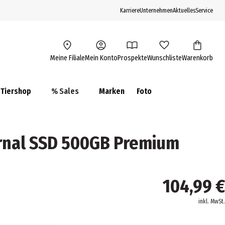
Karriere
Unternehmen
Aktuelles
Service
Meine Filiale
Mein Konto
Prospekte
Wunschliste
Warenkorb
Tiershop
% Sales
Marken
Foto
rnal SSD 500GB Premium
104,99 €
inkl. MwSt.