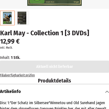
Karl May - Collection 1 [3 DVDs]
12,99 €
inkl. MwSt.
Inhalt:
1 Stk.
Aktuell nicht lieferbar
Filialverfügbarkeit prüfen
Produktdetails
Artikelinfo
Disc 1:"Der Schatz im Silbersee"Winnetou und Old Surehand jagen
hinter dem skrupellosen Ganoven Brinkley her, der mit aller Gewalt