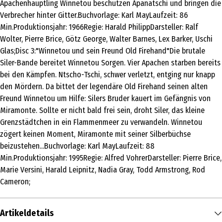
Apachenhäuptling Winnetou beschützen Apanatschi und bringen die
Verbrecher hinter Gitter.Buchvorlage: Karl MayLaufzeit: 86
Min.Produktionsjahr: 1966Regie: Harald PhilippDarsteller: Ralf
Wolter, Pierre Brice, Götz George, Walter Barnes, Lex Barker, Uschi
Glas;Disc 3:"Winnetou und sein Freund Old Firehand"Die brutale
Siler-Bande bereitet Winnetou Sorgen. Vier Apachen starben bereits
bei den Kämpfen. Ntscho-Tschi, schwer verletzt, entging nur knapp
den Mördern. Da bittet der legendäre Old Firehand seinen alten
Freund Winnetou um Hilfe: Silers Bruder kauert im Gefängnis von
Miramonte. Sollte er nicht bald frei sein, droht Siler, das kleine
Grenzstädtchen in ein Flammenmeer zu verwandeln. Winnetou
zögert keinen Moment, Miramonte mit seiner Silberbüchse
beizustehen...Buchvorlage: Karl MayLaufzeit: 88
Min.Produktionsjahr: 1995Regie: Alfred VohrerDarsteller: Pierre Brice,
Marie Versini, Harald Leipnitz, Nadia Gray, Todd Armstrong, Rod
Cameron;
Artikeldetails