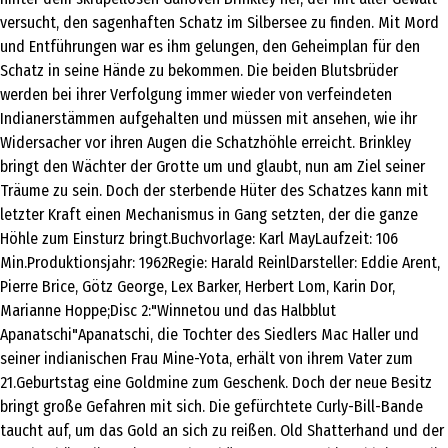
versucht, den sagenhaften Schatz im Silbersee zu finden. Mit Mord
und Entführungen war es ihm gelungen, den Geheimplan für den
Schatz in seine Hände zu bekommen. Die beiden Blutsbrüder
werden bei ihrer Verfolgung immer wieder von verfeindeten
Indianerstämmen aufgehalten und müssen mit ansehen, wie ihr
Widersacher vor ihren Augen die Schatzhöhle erreicht. Brinkley
bringt den Wächter der Grotte um und glaubt, nun am Ziel seiner
Träume zu sein. Doch der sterbende Hüter des Schatzes kann mit
letzter Kraft einen Mechanismus in Gang setzten, der die ganze
Höhle zum Einsturz bringt.Buchvorlage: Karl MayLaufzeit: 106
Min.Produktionsjahr: 1962Regie: Harald ReinlDarsteller: Eddie Arent,
Pierre Brice, Götz George, Lex Barker, Herbert Lom, Karin Dor,
Marianne Hoppe;Disc 2:"Winnetou und das Halbblut
Apanatschi"Apanatschi, die Tochter des Siedlers Mac Haller und
seiner indianischen Frau Mine-Yota, erhält von ihrem Vater zum
21.Geburtstag eine Goldmine zum Geschenk. Doch der neue Besitz
bringt große Gefahren mit sich. Die gefürchtete Curly-Bill-Bande
taucht auf, um das Gold an sich zu reißen. Old Shatterhand und der