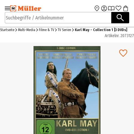
Zur Navigation
Zum Hauptinhalt
springen
springen
Suchbegriffe / Artikelnummer
Startseite
Multi-Media
Filme & TV
TV Serien
Karl May - Collection 1 [3 DVDs]
Artikelnr.
2073127