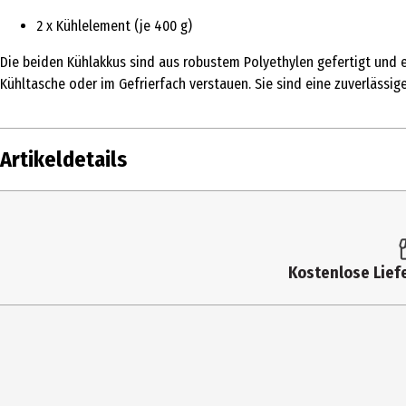
2 x Kühlelement (je 400 g)
Die beiden Kühlakkus sind aus robustem Polyethylen gefertigt und ei
Kühltasche oder im Gefrierfach verstauen. Sie sind eine zuverlässig
Artikeldetails
Inhalt
2 Stk.
Produkttyp
Spezial
Kostenlose Liefe
Breite
9.5 cm
Gewicht
400 g
Höhe
16.3 cm
Materialdetails
Polyeth