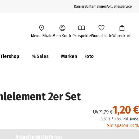
Karriere
Unternehmen
Aktuelles
Service
Meine Filiale
Mein Konto
Prospekte
Wunschliste
Warenkorb
Tiershop
% Sales
Marken
Foto
lelement 2er Set
1,20 €
UVP
1,79 €
0,60 € / 1 Stk.
inkl. MwSt.
Sie sparen 33 %
Aktuell nicht lieferbar