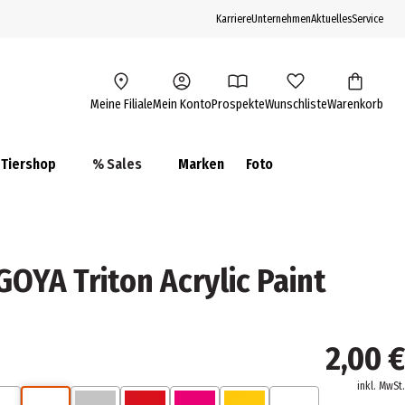
Karriere
Unternehmen
Aktuelles
Service
Meine Filiale
Mein Konto
Prospekte
Wunschliste
Warenkorb
Tiershop
% Sales
Marken
Foto
OYA Triton Acrylic Paint
2,00 €
inkl. MwSt.