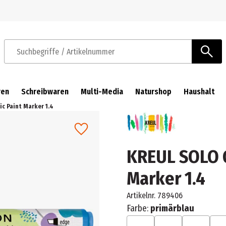
Zur Navigation springen
Zum Hauptinhalt springen
Suchbegriffe / Artikelnummer
ren
Schreibwaren
Multi-Media
Naturshop
Haushalt
ic Paint Marker 1.4
KREUL SOLO G
Marker 1.4
Artikelnr.
789406
Farbe:
primärblau