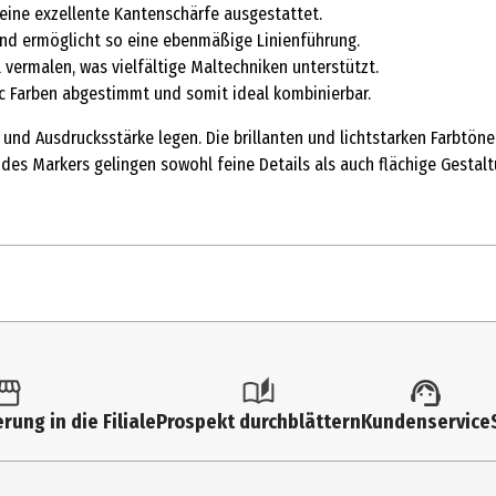
 eine exzellente Kantenschärfe ausgestattet.
und ermöglicht so eine ebenmäßige Linienführung.
 vermalen, was vielfältige Maltechniken unterstützt.
lic Farben abgestimmt und somit ideal kombinierbar.
lle und Ausdrucksstärke legen. Die brillanten und lichtstarken Farbt
es Markers gelingen sowohl feine Details als auch flächige Gestalt
1 Stk.
Bastelfarbe
rung in die Filiale
Prospekt durchblättern
Kundenservice
primärblau
C.Kreul GmbH&Co. KG