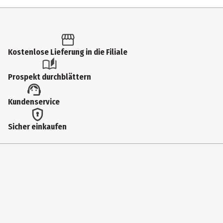
Inhalt
1 Stk.
Produkttyp
Kostenlose Lieferung in die Filiale
Sieb
Prospekt durchblättern
Breite
Kundenservice
21.6 cm
Durchmesser
Sicher einkaufen
22 cm
Höhe
12.3 cm
Tiefe
46 cm
Hersteller