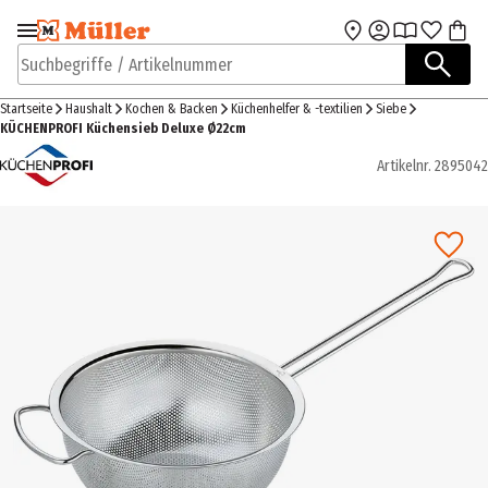
Zur Navigation
Zum Hauptinhalt
springen
springen
Suchbegriffe / Artikelnummer
Startseite
Haushalt
Kochen & Backen
Küchenhelfer & -textilien
Siebe
KÜCHENPROFI Küchensieb Deluxe Ø22cm
Artikelnr.
2895042