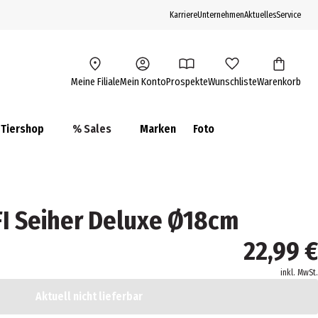
Karriere
Unternehmen
Aktuelles
Service
Meine Filiale
Mein Konto
Prospekte
Wunschliste
Warenkorb
Tiershop
% Sales
Marken
Foto
 Seiher Deluxe Ø18cm
22,99 €
inkl. MwSt.
Aktuell nicht lieferbar