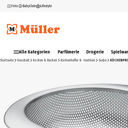
Foto
BabyClub
Lifestyle
Alle Kategorien
Parfümerie
Drogerie
Spielwa
Startseite
Haushalt
Kochen & Backen
Küchenhelfer & -textilien
Siebe
KÜCHENPRO