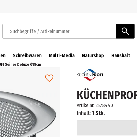
Zur Navigation springen
Zum Hauptinhalt springen
Suchbegriffe / Artikelnummer
ren
Schreibwaren
Multi-Media
Naturshop
Haushalt
FI Seiher Deluxe Ø18cm
KÜCHENPROFI
Artikelnr.
2578440
Inhalt:
1 Stk.