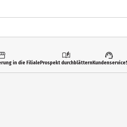
1 Stk.
Sieb
rung in die Filiale
Prospekt durchblättern
Kundenservice
22 cm
18 cm
7.5 cm
18 cm
Küchenprofi Group
Höhscheider Weg 29, DE-42699 Solingen