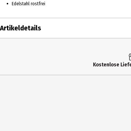
Edelstahl rostfrei
Artikeldetails
Inhalt
Produkttyp
Kostenlose Liefe
Breite
Durchmesser
Höhe
Tiefe
Hersteller
Herstelleradresse