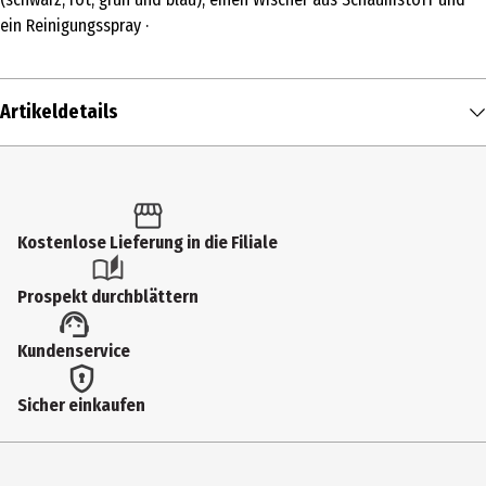
ein Reinigungsspray ·
Artikeldetails
Inhalt
1 Stk.
Produkttyp
Kostenlose Lieferung in die Filiale
Spezialfarben & -stifte
Prospekt durchblättern
Artikelnummer des Herstellers
Kundenservice
1903798
Lieferumfang
Sicher einkaufen
Enthält 4 geruchsarme, trocken abwischbare Marker (schwarz, rot,
grün und blau), einen Wischer aus Schaumstoff und ein
Reinigungsspray