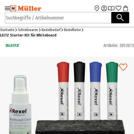
Zur Navigation
Zum Hauptinhalt
springen
springen
Suchbegriffe / Artikelnummer
Startseite
Schreibwaren
Bastelbedarf
Bastelfarbe
LEITZ Starter-Kit für Whiteboard
Artikelnr.
3053073