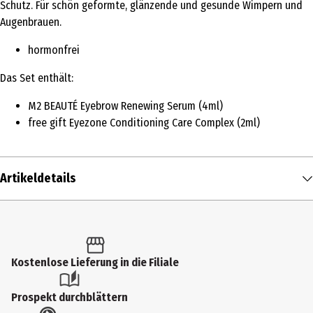
Schutz. Für schön geformte, glänzende und gesunde Wimpern und
Augenbrauen.
hormonfrei
Das Set enthält:
M2 BEAUTÉ Eyebrow Renewing Serum (4ml)
free gift Eyezone Conditioning Care Complex (2ml)
Artikeldetails
Inhalt
6 ml
Produkttyp
Kostenlose Lieferung in die Filiale
Augenbrauenfarbe
Prospekt durchblättern
Augenärztlich getestet