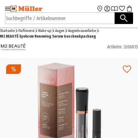
Zur Navigation
Zum Hauptinhalt
springen
springen
Suchbegriffe / Artikelnummer
Startseite
Parfümerie
Make-up
Augen
Augenbrauenfarbe
M2 BEAUTÉ Eyebrow Renewing Serum Geschenkpackung
Artikelnr.
3206815