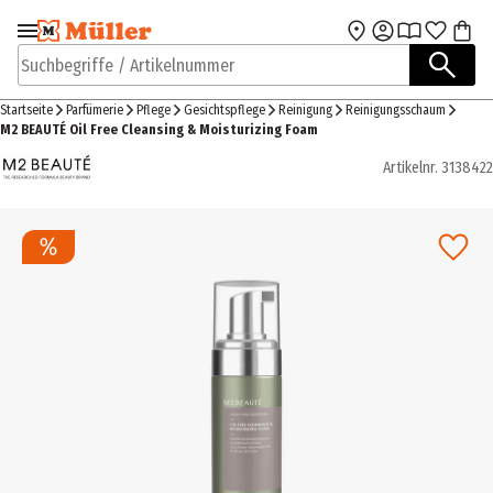
Zur Navigation
Zum Hauptinhalt
springen
springen
Suchbegriffe / Artikelnummer
Startseite
Parfümerie
Pflege
Gesichtspflege
Reinigung
Reinigungsschaum
M2 BEAUTÉ Oil Free Cleansing & Moisturizing Foam
Artikelnr.
3138422