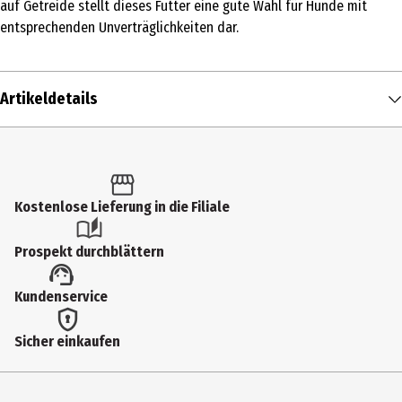
auf Getreide stellt dieses Futter eine gute Wahl für Hunde mit
entsprechenden Unverträglichkeiten dar.
Artikeldetails
Inhalt
750 g
Produkttyp
Kostenlose Lieferung in die Filiale
Trockenfutter
Prospekt durchblättern
Eigenschaften
Kundenservice
Ohne Zusatz von Konservierungsstoffen|Ohne Farbstoffe|Ohne
Aromastoffe|Ohne Zuckerzusatz
Sicher einkaufen
Fütterungsempfehlung
4-8kg: 70-120g, 8-12kg: 120-160g, 12-16kg: 160-210g, 16-20kg: 210-
246g, 20-25kg: 2460-291g, 25-30kg: 291-334g, 30-35kg: 334-375g, 35-