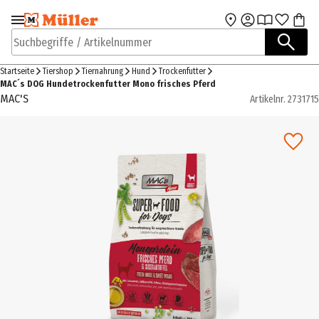
Zur Navigation
Zum Hauptinhalt
springen
springen
Suchbegriffe / Artikelnummer
Startseite
Tiershop
Tiernahrung
Hund
Trockenfutter
MAC´s DOG Hundetrockenfutter Mono frisches Pferd
MAC'S
Artikelnr.
2731715