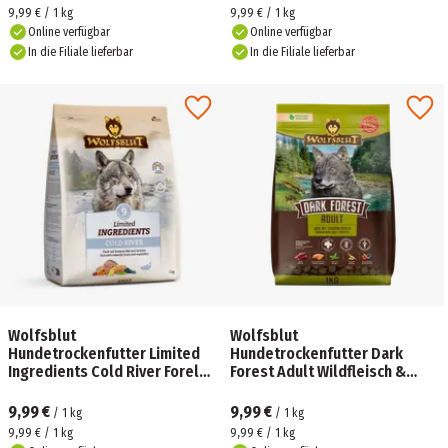
9,99 € / 1 kg
9,99 € / 1 kg
Online verfügbar
Online verfügbar
In die Filiale lieferbar
In die Filiale lieferbar
Wolfsblut
Wolfsblut
Hundetrockenfutter Limited
Hundetrockenfutter Dark
Ingredients Cold River Forelle
Forest Adult Wildfleisch &
& Süßkartoffeln
Süßkartoffeln
9,99 €
9,99 €
/
1
kg
/
1
kg
9,99 € / 1 kg
9,99 € / 1 kg