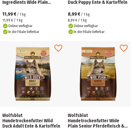
Ingredients Wide Plain
Duck Puppy Ente & Kartoffeln
Pferdefleisch &
Süßkartoffeln
11,99 €
8,99 €
/
1
kg
/
1
kg
11,99 € / 1 kg
8,99 € / 1 kg
Online verfügbar
Online verfügbar
In die Filiale lieferbar
In die Filiale lieferbar
Wolfsblut
Wolfsblut
Hundetrockenfutter Wild
Hundetrockenfutter Wide
Duck Adult Ente & Kartoffeln
Plain Senior Pferdefleisch &
Süßkartoffeln