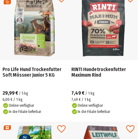
Pro Life Hund Trockenfutter
RINTI Hundetrockenfutter
Soft Mössner Junior 5 KG
Maximum Rind
29,99 €
7,49 €
/
5
kg
/
1
kg
6,00 € / 1 kg
7,49 € / 1 kg
Online verfügbar
Online verfügbar
In die Filiale lieferbar
In die Filiale lieferbar