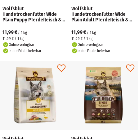
Wolfsblut
Wolfsblut
Hundetrockenfutter Wide
Hundetrockenfutter Wide
Plain Puppy Pferdefleisch &
Plain Adult Pferdefleisch &
Süßkartoffel
Süßkartoffeln
11,99 €
11,99 €
/
1
kg
/
1
kg
11,99 € / 1 kg
11,99 € / 1 kg
Online verfügbar
Online verfügbar
In die Filiale lieferbar
In die Filiale lieferbar
Wolfsblut
Wolfsblut