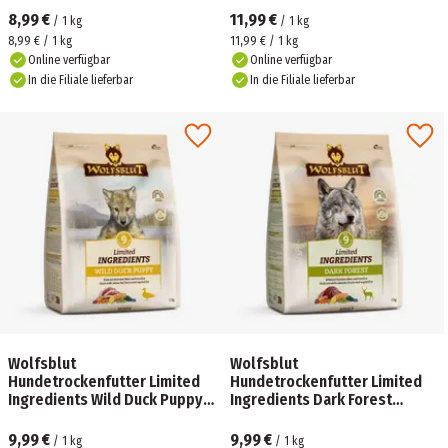
8,99 €
11,99 €
/
1
kg
/
1
kg
8,99 € / 1 kg
11,99 € / 1 kg
Online verfügbar
Online verfügbar
In die Filiale lieferbar
In die Filiale lieferbar
Wolfsblut
Wolfsblut
Hundetrockenfutter Limited
Hundetrockenfutter Limited
Ingredients Wild Duck Puppy
Ingredients Dark Forest
Ente & Kartoffeln
Wildfleisch & Süßkartoffeln
9,99 €
9,99 €
/
1
kg
/
1
kg