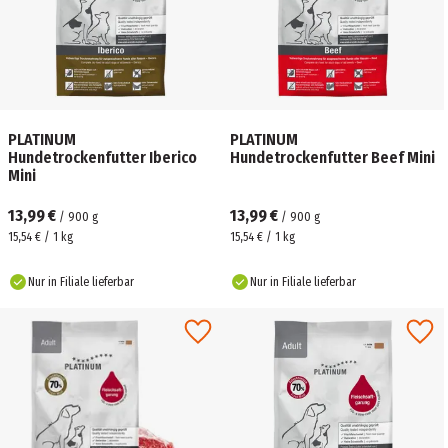
PLATINUM
PLATINUM
Hundetrockenfutter Iberico
Hundetrockenfutter Beef Mini
Mini
13,99 €
13,99 €
/
900
g
/
900
g
15,54 € / 1 kg
15,54 € / 1 kg
Nur in Filiale lieferbar
Nur in Filiale lieferbar