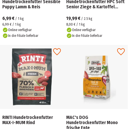
Hundetrockenfutter Sensible
Hundetrockenfutter HPC Soft
Puppy Lamm & Reis
Senior Ziege & Kartoffel
2,5kg
6,99 €
19,99 €
/
1
kg
/
2.5
kg
6,99 € / 1 kg
8,00 € / 1 kg
Online verfügbar
Online verfügbar
In die Filiale lieferbar
In die Filiale lieferbar
RINTI Hundetrockenfutter
MAC's DOG
MAX-I-MUM Rind
Hundetrockenfutter Mono
frische Ente