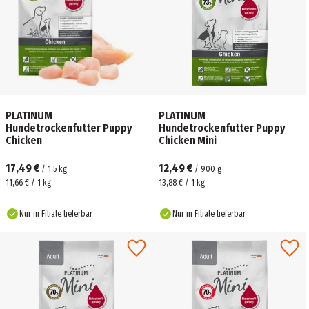
PLATINUM
PLATINUM
Hundetrockenfutter Puppy
Hundetrockenfutter Puppy
Chicken
Chicken Mini
17,49 €
12,49 €
/
1.5
kg
/
900
g
11,66 € / 1 kg
13,88 € / 1 kg
Nur in Filiale lieferbar
Nur in Filiale lieferbar