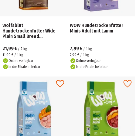
Wolfsblut
WOW Hundetrockenfutter
Hundetrockenfutter Wide
Minis Adult mit Lamm
Plain Small Breed
Pferdefleisch &
Süßkartoffeln
21,99 €
7,99 €
/
2
kg
/
1
kg
11,00 € / 1 kg
7,99 € / 1 kg
Online verfügbar
Online verfügbar
In die Filiale lieferbar
In die Filiale lieferbar