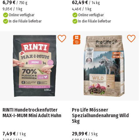
6,79 €
62,49 €
/
750
g
/
14
kg
9,05 € / 1 kg
4,46 € / 1 kg
Online verfügbar
Online verfügbar
In die Filiale lieferbar
In die Filiale lieferbar
RINTI Hundetrockenfutter
Pro Life Mössner
MAX-I-MUM Mini Adult Huhn
Spezialhundenahrung Wild
5kg
7,49 €
29,99 €
/
1
kg
/
5
kg