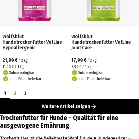
Wolfsblut
Wolfsblut
Hundetrockenfutter VetLine
Hundetrockenfutter VetLine
Hypoallergenic
Joint Care
21,99 €
17,99 €
/
2
kg
/
2
kg
11,00 € / 1 kg
8,99 € / 1 kg
Online verfügbar
Online verfügbar
In die Filiale lieferbar
In die Filiale lieferbar
1
2
3
Weitere Artikel zeigen
Trockenfutter für Hunde – Qualität für eine
ausgewogene Ernährung
Trockenfutter ist die beliebteste Wahl für viele Hundebesitzer –