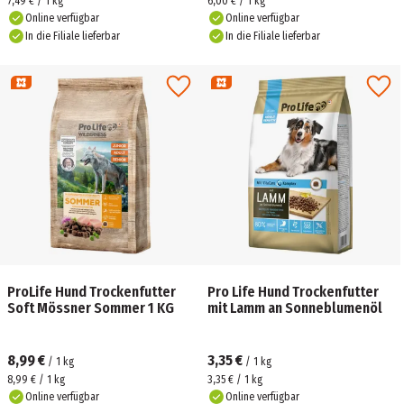
7,49 € / 1 kg
6,00 € / 1 kg
Online verfügbar
Online verfügbar
In die Filiale lieferbar
In die Filiale lieferbar
ProLife Hund Trockenfutter
Pro Life Hund Trockenfutter
Soft Mössner Sommer 1 KG
mit Lamm an Sonneblumenöl
8,99 €
3,35 €
/
1
kg
/
1
kg
8,99 € / 1 kg
3,35 € / 1 kg
Online verfügbar
Online verfügbar