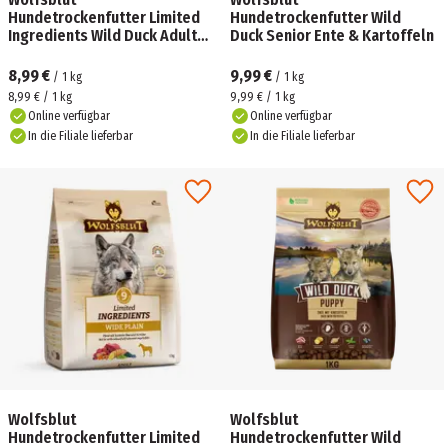
Hundetrockenfutter Limited
Hundetrockenfutter Wild
Ingredients Wild Duck Adult
Duck Senior Ente & Kartoffeln
Ente & Kartoffeln
8,99 €
9,99 €
/
1
kg
/
1
kg
8,99 € / 1 kg
9,99 € / 1 kg
Online verfügbar
Online verfügbar
In die Filiale lieferbar
In die Filiale lieferbar
Wolfsblut
Wolfsblut
Hundetrockenfutter Limited
Hundetrockenfutter Wild