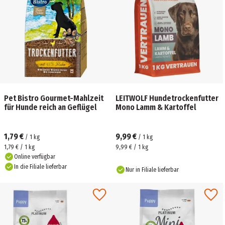
Pet Bistro Gourmet-Mahlzeit
LEITWOLF Hundetrockenfutter
für Hunde reich an Geflügel
Mono Lamm & Kartoffel
1,79 €
9,99 €
/
1
kg
/
1
kg
1,79 € / 1 kg
9,99 € / 1 kg
Online verfügbar
In die Filiale lieferbar
Nur in Filiale lieferbar