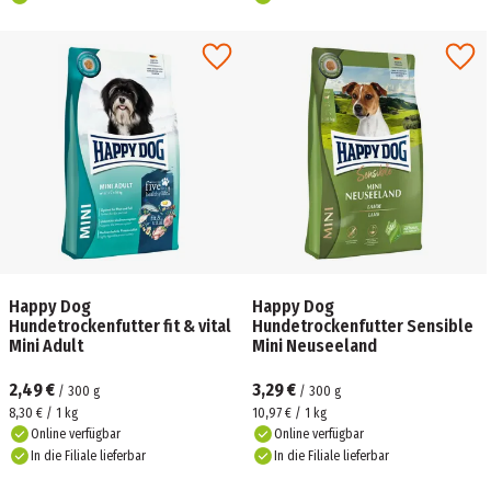
Happy Dog
Happy Dog
Hundetrockenfutter fit & vital
Hundetrockenfutter Sensible
Mini Adult
Mini Neuseeland
2,49 €
3,29 €
/
300
g
/
300
g
8,30 € / 1 kg
10,97 € / 1 kg
Online verfügbar
Online verfügbar
In die Filiale lieferbar
In die Filiale lieferbar