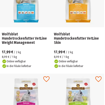
Wolfsblut
Wolfsblut
Hundetrockenfutter VetLine
Hundetrockenfutter VetLine
Weight Management
Skin
17,99 €
17,99 €
/
2
kg
/
2
kg
8,99 € / 1 kg
8,99 € / 1 kg
Online verfügbar
Online verfügbar
In die Filiale lieferbar
In die Filiale lieferbar