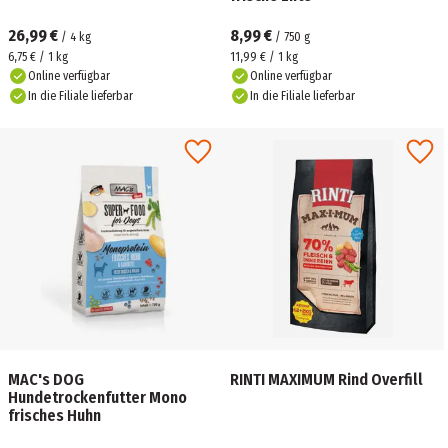
26,99 €
8,99 €
/
4
kg
/
750
g
6,75 € / 1 kg
11,99 € / 1 kg
Online verfügbar
Online verfügbar
In die Filiale lieferbar
In die Filiale lieferbar
MAC's DOG
RINTI MAXIMUM Rind Overfill
Hundetrockenfutter Mono
frisches Huhn