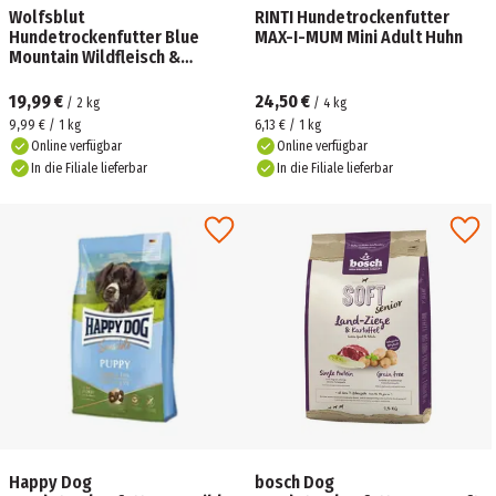
Wolfsblut
RINTI Hundetrockenfutter
Hundetrockenfutter Blue
MAX-I-MUM Mini Adult Huhn
Mountain Wildfleisch &
Kaninchen
19,99 €
24,50 €
/
2
kg
/
4
kg
9,99 € / 1 kg
6,13 € / 1 kg
Online verfügbar
Online verfügbar
In die Filiale lieferbar
In die Filiale lieferbar
Happy Dog
bosch Dog