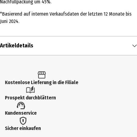
Nachfüllpackung um 45%.
*Basierend auf internen Verkaufsdaten der letzten 12 Monate bis
Juni 2024.
Artikeldetails
Inhalt
12 g
Produkttyp
Kostenlose Lieferung in die Filiale
Puder
Prospekt durchblättern
Hauttyp
Kundenservice
alle Hauttypen
Produktart
Sicher einkaufen
Puder