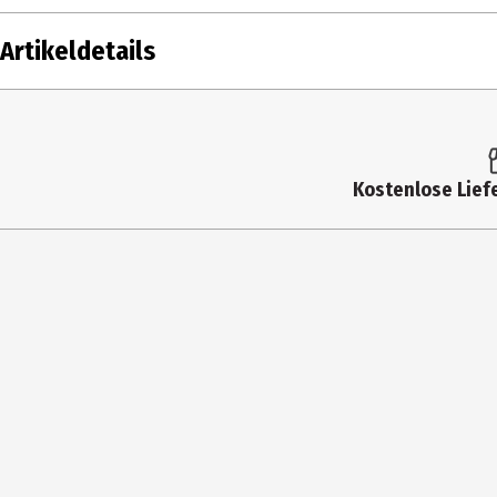
Artikeldetails
Inhalt
12 g
Produkttyp
Puder
Kostenlose Liefe
Hauttyp
alle Hauttypen
Produktart
Puder
Einsatzbereich
Gesicht
Deckkraft
hoch
Dermatologisch
Ja
getestet
Farbnummer
NW60 REFILL