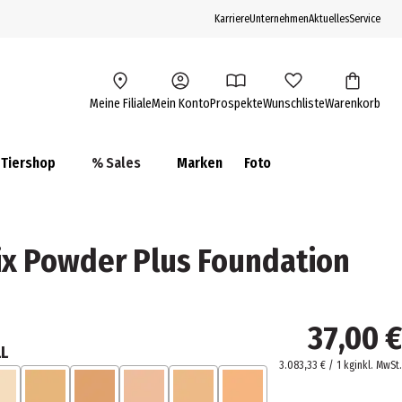
Karriere
Unternehmen
Aktuelles
Service
Meine Filiale
Mein Konto
Prospekte
Wunschliste
Warenkorb
Tiershop
% Sales
Marken
Foto
ix Powder Plus Foundation
37,00 €
LL
3.083,33 € / 1 kg
inkl. MwSt.