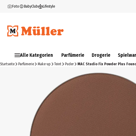
Foto
BabyClub
Lifestyle
Alle Kategorien
Parfümerie
Drogerie
Spielwa
Startseite
Parfümerie
Make-up
Teint
Puder
MAC Studio Fix Powder Plus Foun