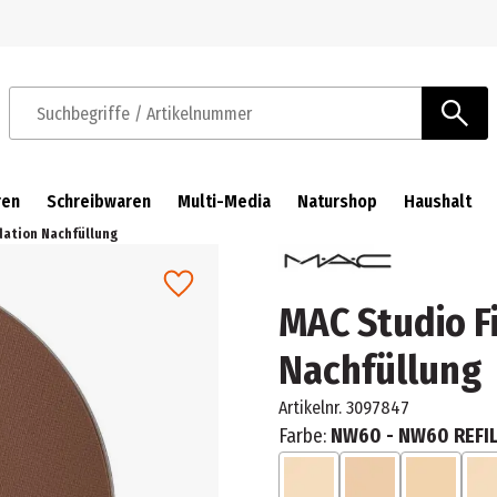
Zur Navigation springen
Zum Hauptinhalt springen
Suchbegriffe / Artikelnummer
ren
Schreibwaren
Multi-Media
Naturshop
Haushalt
dation Nachfüllung
MAC Studio F
Nachfüllung
Artikelnr.
3097847
Farbe:
NW60 - NW60 REFI