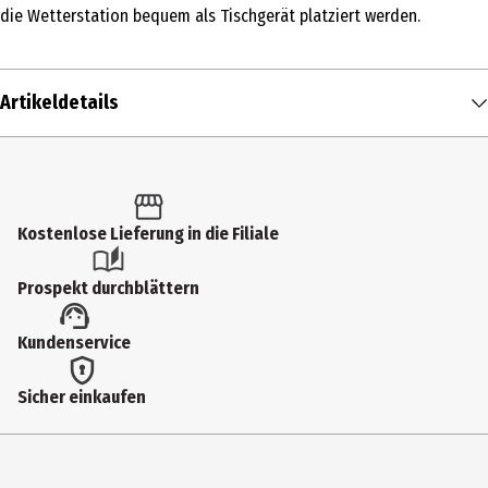
die Wetterstation bequem als Tischgerät platziert werden.
Artikeldetails
Inhalt
1 Stk.
Produkttyp
Kostenlose Lieferung in die Filiale
Wecker & Uhren
Prospekt durchblättern
Breite
Kundenservice
8.9 cm
Höhe
Sicher einkaufen
13 cm
Tiefe