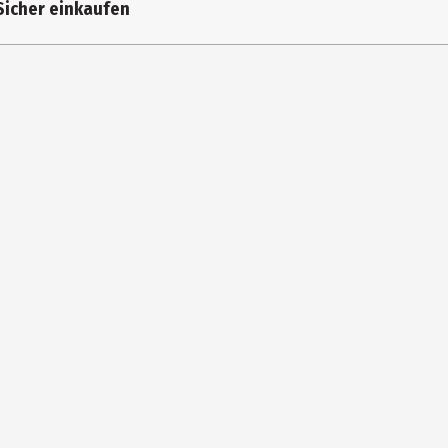
Sicher einkaufen
eeignet (ohne Deckel).