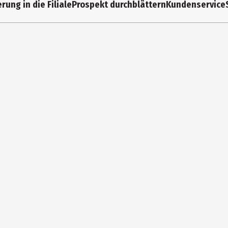
rung in die Filiale
Prospekt durchblättern
Kundenservice
e Elastomere (TPE)
einigen. Geeignet für hohe Temperaturen (max. 110 °C). Mikrowelleng