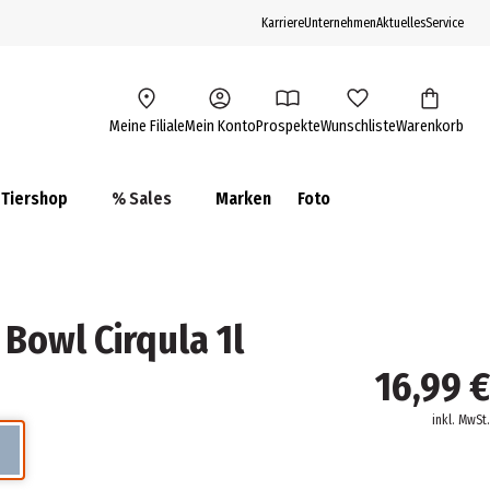
Karriere
Unternehmen
Aktuelles
Service
Meine Filiale
Mein Konto
Prospekte
Wunschliste
Warenkorb
Tiershop
% Sales
Marken
Foto
Bowl Cirqula 1l
16,99 €
inkl. MwSt.