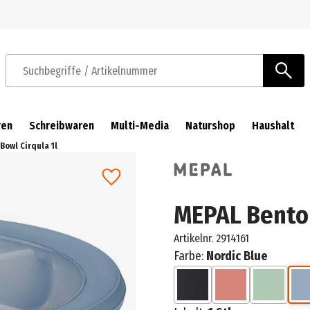
Zur Navigation springen
Zum Hauptinhalt springen
Suchbegriffe / Artikelnummer
ren
Schreibwaren
Multi-Media
Naturshop
Haushalt
Bowl Cirqula 1l
MEPAL Bento 
Artikelnr.
2914161
Farbe:
Nordic Blue