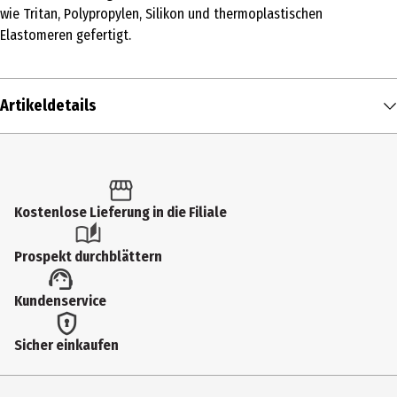
wie Tritan, Polypropylen, Silikon und thermoplastischen
Elastomeren gefertigt.
Artikeldetails
Inhalt
1 Stk.
Produkttyp
Kostenlose Lieferung in die Filiale
Kindergeschirr
Prospekt durchblättern
Anwendungshinweis
Kundenservice
Vor jedem Gebrauch gründlich reinigen, um eine einwandfreie
Hygiene zu gewährleisten, Hergestellt aus Material ohne BPA,
spülmaschinengeeignet, Hohe Ränder und Ecken erleichtern das
Sicher einkaufen
selbstständige Essen, Rutschfester Boden, Mit herausnehmbarem
Einsatz für 2, 3 oder 4 Fächer