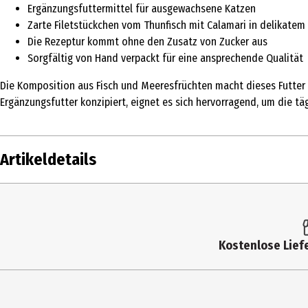
Ergänzungsfuttermittel für ausgewachsene Katzen
Zarte Filetstückchen vom Thunfisch mit Calamari in delikatem 
Die Rezeptur kommt ohne den Zusatz von Zucker aus
Sorgfältig von Hand verpackt für eine ansprechende Qualität
Die Komposition aus Fisch und Meeresfrüchten macht dieses Futter zu 
Ergänzungsfutter konzipiert, eignet es sich hervorragend, um die täg
Artikeldetails
Inhalt
185 g
Produkttyp
Nassfutter
Kostenlose Liefe
Eigenschaften
Ohne Zucker
Fütterungsempfehlung
Gewicht der 