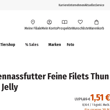
Karriere
Unternehmen
Aktuelles
Service
Meine Filiale
Mein Konto
Prospekte
Wunschliste
Warenkorb
Tiershop
% Sales
Marken
Foto
nnassfutter Feine Filets Thun
 Jelly
1,51 €
UVP
1,89 €
8,16 € / 1 kg
inkl. MwSt.
Sie sparen 20 %