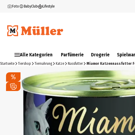
Foto
BabyClub
Lifestyle
Alle Kategorien
Parfümerie
Drogerie
Spielwa
Startseite
Tiershop
Tiernahrung
Katze
Nassfutter
Miamor Katzennassfutter Fei