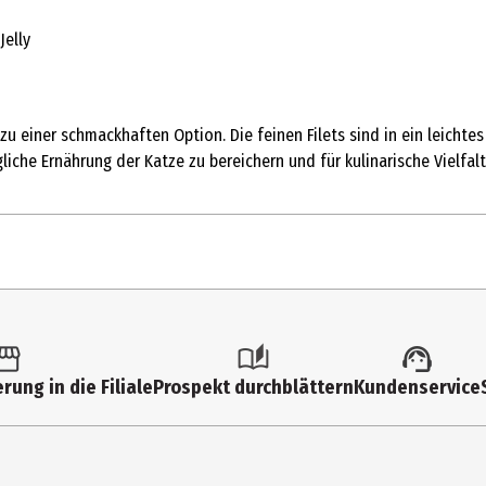
Jelly
einer schmackhaften Option. Die feinen Filets sind in ein leichtes J
liche Ernährung der Katze zu bereichern und für kulinarische Vielfalt
rung in die Filiale
Prospekt durchblättern
Kundenservice
zusatz
Katze 4kg: ca. 1,5 Dosen pro Tag.