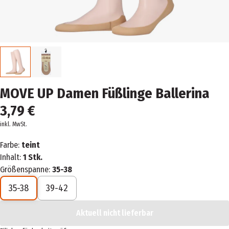
MOVE UP Damen Füßlinge Ballerina
3,79 €
inkl. MwSt.
Farbe:
teint
Inhalt:
1 Stk.
Größenspanne:
35-38
35-38
39-42
Aktuell nicht lieferbar