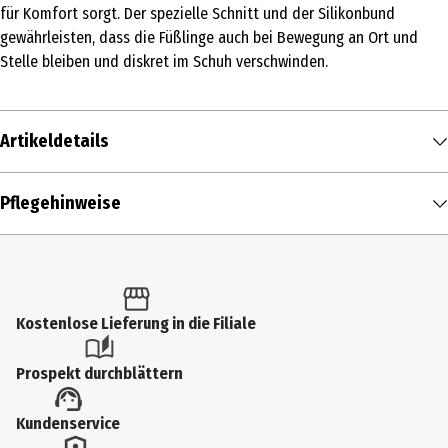
für Komfort sorgt. Der spezielle Schnitt und der Silikonbund
gewährleisten, dass die Füßlinge auch bei Bewegung an Ort und
Stelle bleiben und diskret im Schuh verschwinden.
Artikeldetails
Inhalt
Pflegehinweise
1 Stk.
Produkttyp
Sneaker & Füßlinge
Kostenlose Lieferung in die Filiale
Größenspanne
35-38
Prospekt durchblättern
Farbe
Kundenservice
teint