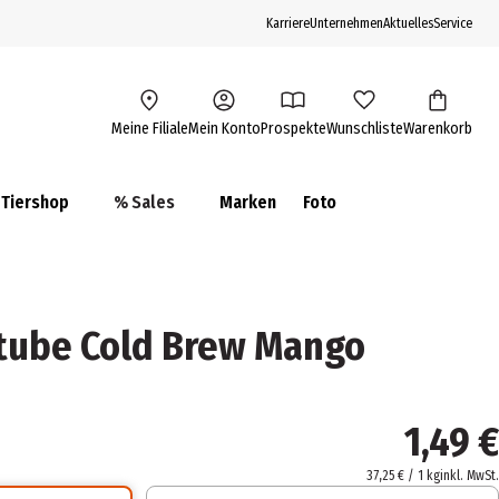
Karriere
Unternehmen
Aktuelles
Service
Meine Filiale
Mein Konto
Prospekte
Wunschliste
Warenkorb
Tiershop
% Sales
Marken
Foto
tube Cold Brew Mango
1,49 €
37,25 € / 1 kg
inkl. MwSt.