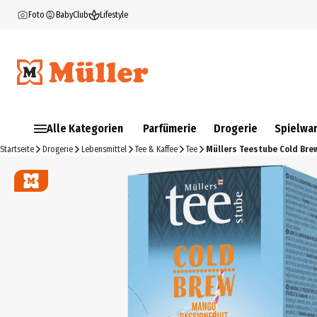
Foto
BabyClub
Lifestyle
Alle Kategorien
Parfümerie
Drogerie
Spielwa
Startseite
Drogerie
Lebensmittel
Tee & Kaffee
Tee
Müllers Teestube Cold Bre