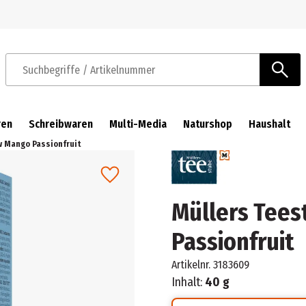
Zur Navigation springen
Zum Hauptinhalt springen
Suchbegriffe / Artikelnummer
ren
Schreibwaren
Multi-Media
Naturshop
Haushalt
w Mango Passionfruit
Müllers Tees
Passionfruit
Artikelnr.
3183609
Inhalt:
40 g