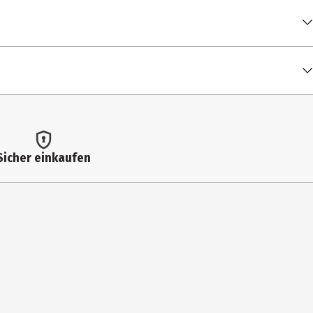
100 ml
osaftgranulat 0,1 %, Passionsfruchtsaftgranulat 0,1 %.
2 kcal / 10 kJ
Sicher einkaufen
0 g
0 g
0,6 g
 der Teebeutel entfernt wird.
< 0,5 g
0 g
0 g