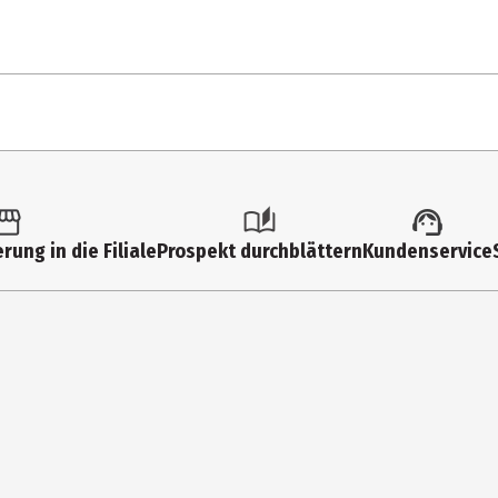
 Orangenschalen, Aroma, geröstete Zichorienwurzel, Steviablatt, Mang
rung in die Filiale
Prospekt durchblättern
Kundenservice
itze schützen.
it 200 ml kaltem Wasser aufgießen. 10 Minuten ziehen lassen, bevor