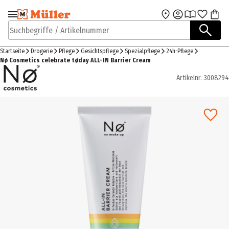
Zur Navigation
Zum Hauptinhalt
springen
springen
Suchbegriffe / Artikelnummer
Startseite
Drogerie
Pflege
Gesichtspflege
Spezialpflege
24h-Pflege
Nø Cosmetics celebrate tøday ALL-IN Barrier Cream
Artikelnr.
3008294