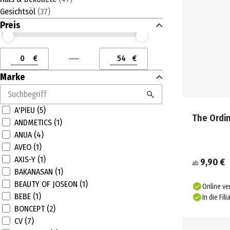
Gesichtsöl
(
37
)
Preis
Preis (€) ab
Preis (€) bis
€
€
Preis (€) ab
Preis (€) bis
Marke
A'PIEU (5)
The Ordin
ANDMETICS (1)
ANUA (4)
AVEO (1)
AXIS-Y (1)
9,90 €
ab
BAKANASAN (1)
BEAUTY OF JOSEON (1)
Online ve
BEBE (1)
In die Fili
BONCEPT (2)
CV (7)