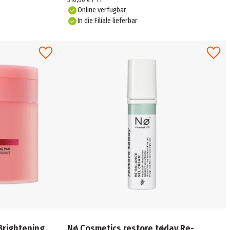
310,00 € / 1 l
Online verfügbar
In die Filiale lieferbar
Brightening
Nø Cosmetics restore tøday Re-