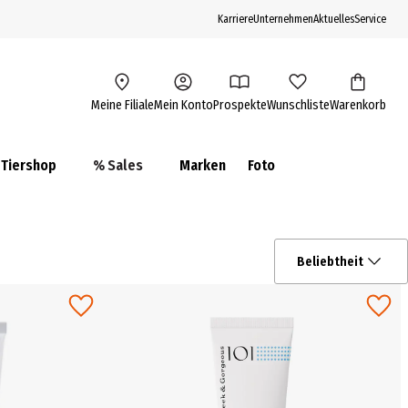
Karriere
Unternehmen
Aktuelles
Service
Meine Filiale
Mein Konto
Prospekte
Wunschliste
Warenkorb
Tiershop
% Sales
Marken
Foto
Beliebtheit