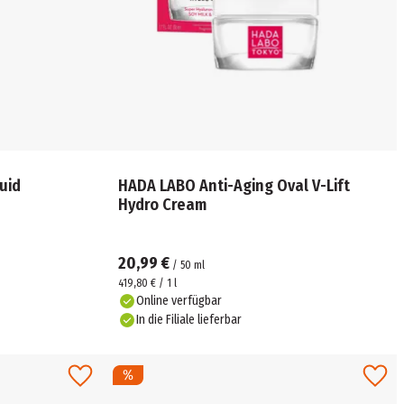
uid
HADA LABO Anti-Aging Oval V-Lift
Hydro Cream
20,99 €
/
50
ml
419,80 € / 1 l
Online verfügbar
In die Filiale lieferbar