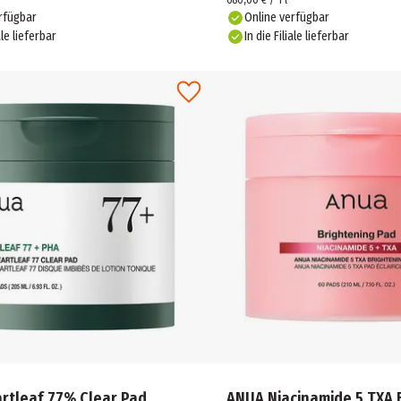
680,00 € / 1 l
rfügbar
Online verfügbar
ale lieferbar
In die Filiale lieferbar
rtleaf 77% Clear Pad
ANUA Niacinamide 5 TXA 