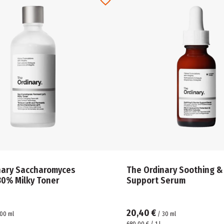
nary Saccharomyces
The Ordinary Soothing & 
30% Milky Toner
Support Serum
20,40 €
100
ml
/
30
ml