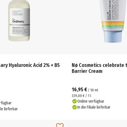
ary Hyaluronic Acid 2% + B5
Nø Cosmetics celebrate 
Barrier Cream
16,95 €
/
50
ml
339,00 € / 1 l
Online verfügbar
rfügbar
In die Filiale lieferbar
ale lieferbar