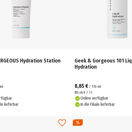
GEOUS Hydration Station
Geek & Gorgeous 101 Liq
Hydration
8,85 €
ml
/
110
ml
80,46 € / 1 l
rfügbar
Online verfügbar
ale lieferbar
In die Filiale lieferbar