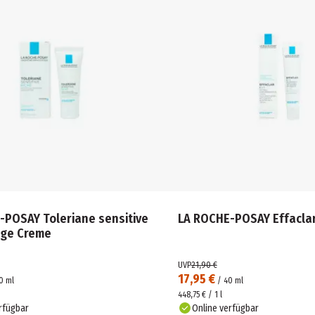
-POSAY Toleriane sensitive
LA ROCHE-POSAY Effacla
ige Creme
UVP
21,90 €
17,95 €
0
ml
/
40
ml
448,75 € / 1 l
rfügbar
Online verfügbar