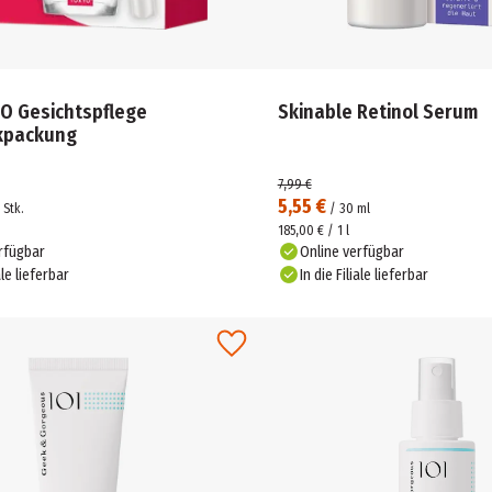
O Gesichtspflege
Skinable Retinol Serum
kpackung
7,99 €
5,55 €
Stk.
/
30
ml
.
185,00 € / 1 l
rfügbar
Online verfügbar
ale lieferbar
In die Filiale lieferbar