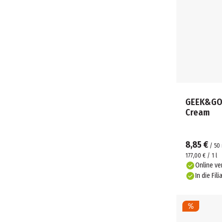
GEEK&GOR
Cream
8,85 €
/
50
177,00 € / 1 l
Online ve
In die Fili