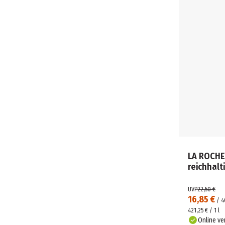
LA ROCHE
reichhalt
UVP
22,50 €
16,85 €
/
4
421,25 € / 1 l
Online ve