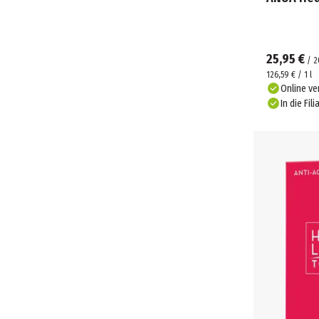
25,95 €
/
2
126,59 € / 1 l
Online ve
In die Fili