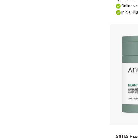
168,00 € / 1 l
NOBE (2)
Online ve
ONDO BEAUTY 36.5 (1)
In die Fili
PUREDERM (3)
Q+A (2)
SABORINO (2)
SALTHOUSE (1)
SANTE (2)
SKINABLE (4)
TERRA NATURI (10)
THE ORDINARY (10)
VT COSMETICS (1)
ANUA Hea