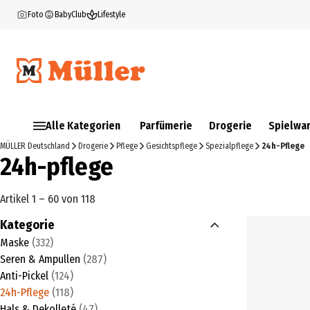
Foto
BabyClub
Lifestyle
Alle Kategorien
Parfümerie
Drogerie
Spielwa
MÜLLER Deutschland
Drogerie
Pflege
Gesichtspflege
Spezialpflege
24h-Pflege
24h-pflege
Artikel 1 – 60 von 118
Kategorie
Maske
(
332
)
Seren & Ampullen
(
287
)
Anti-Pickel
(
124
)
24h-Pflege
(
118
)
Hals & Dekolleté
(
47
)