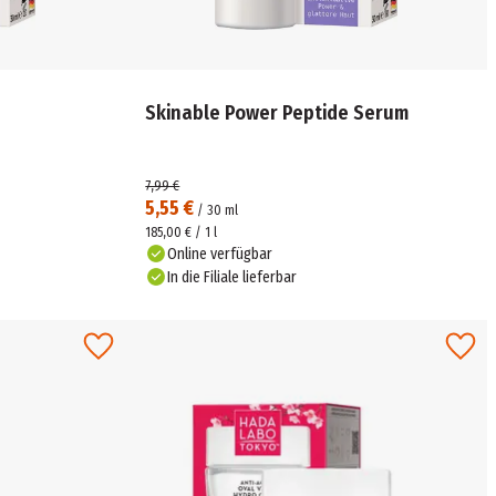
Skinable Power Peptide Serum
7,99 €
5,55 €
/
30
ml
185,00 € / 1 l
Online verfügbar
In die Filiale lieferbar