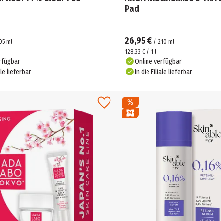
Pad
26,95 €
05
ml
/
210
ml
128,33 € / 1 l
rfügbar
Online verfügbar
ale lieferbar
In die Filiale lieferbar