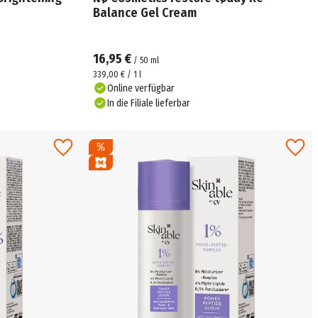
Balance Gel Cream
16,95 €
/
50
ml
339,00 € / 1 l
Online verfügbar
In die Filiale lieferbar