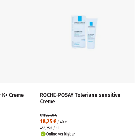
r K+ Creme
ROCHE-POSAY Toleriane sensitive
Creme
UVP
22,50 €
18,25 €
/
40
ml
456,25 € / 1 l
Online verfügbar