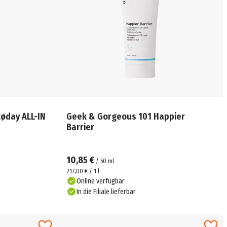
tøday ALL-IN
Geek & Gorgeous 101 Happier
Barrier
10,85 €
/
50
ml
217,00 € / 1 l
Online verfügbar
In die Filiale lieferbar