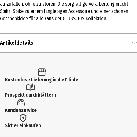
aufzufallen, ohne zu stören. Die sorgfältige Verarbeitung macht
Spikki Spike zu einem langlebigen Accessoire und einer schönen
Geschenkidee für alle Fans der GLUBSCHIS Kollektion.
Artikeldetails
Inhalt
1 Stk.
Produkttyp
Kostenlose Lieferung in die Filiale
Schlüsselanhänger
Prospekt durchblättern
Materialdetails
Kundenservice
Polyester
Farbe
Sicher einkaufen
Braun