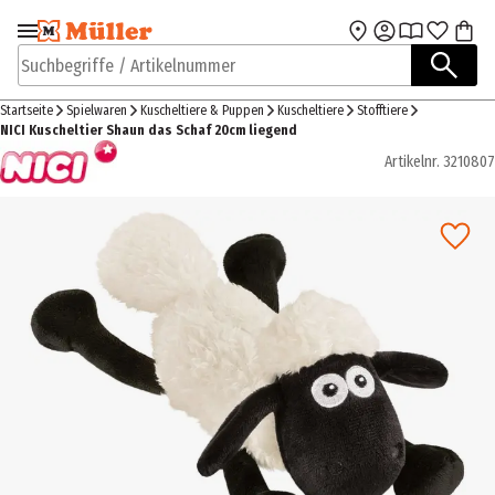
Zur Navigation
Zum Hauptinhalt
springen
springen
Suchbegriffe / Artikelnummer
Startseite
Spielwaren
Kuscheltiere & Puppen
Kuscheltiere
Stofftiere
NICI Kuscheltier Shaun das Schaf 20cm liegend
Artikelnr.
3210807