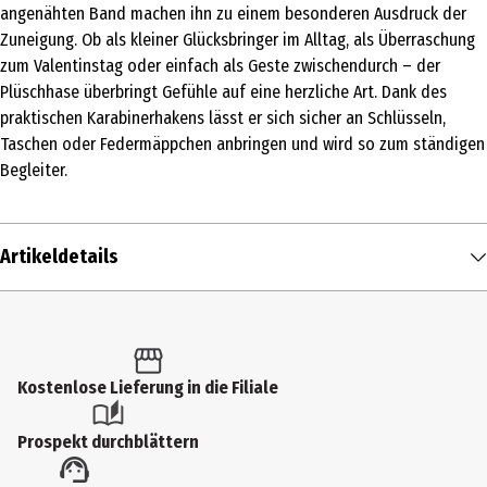
angenähten Band machen ihn zu einem besonderen Ausdruck der
Zuneigung. Ob als kleiner Glücksbringer im Alltag, als Überraschung
zum Valentinstag oder einfach als Geste zwischendurch – der
Plüschhase überbringt Gefühle auf eine herzliche Art. Dank des
praktischen Karabinerhakens lässt er sich sicher an Schlüsseln,
Taschen oder Federmäppchen anbringen und wird so zum ständigen
Begleiter.
Artikeldetails
Inhalt
1 Stk.
Produkttyp
Kostenlose Lieferung in die Filiale
Schlüsselanhänger
Prospekt durchblättern
Materialdetails