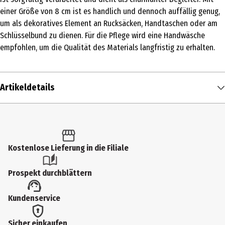
einer Größe von 8 cm ist es handlich und dennoch auffällig genug,
um als dekoratives Element an Rucksäcken, Handtaschen oder am
Schlüsselbund zu dienen. Für die Pflege wird eine Handwäsche
empfohlen, um die Qualität des Materials langfristig zu erhalten.
Artikeldetails
Inhalt
1 Stk.
Produkttyp
Kostenlose Lieferung in die Filiale
Schlüsselanhänger
Prospekt durchblättern
Materialdetails
Kundenservice
Plüsch/Polyester
Breite
Sicher einkaufen