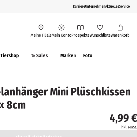
Karriere
Unternehmen
Aktuelles
Service
Meine Filiale
Mein Konto
Prospekte
Wunschliste
Warenkorb
Tiershop
% Sales
Marken
Foto
elanhänger Mini Plüschkissen
!« 8cm
4,99 €
inkl. MwSt.