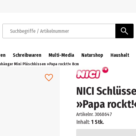
Zur Navigation springen
Zum Hauptinhalt springen
Suchbegriffe / Artikelnummer
ren
Schreibwaren
Multi-Media
Naturshop
Haushalt
nhänger Mini Plüschkissen »Papa rockt!« 8cm
NICI Schlüss
»Papa rockt
Artikelnr.
3068647
Inhalt:
1 Stk.