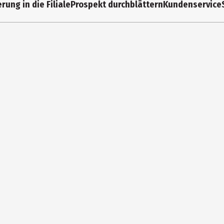
rung in die Filiale
Prospekt durchblättern
Kundenservice
Plüsch/Polyester
4.5 cm
8 cm
2 cm
Handwäsche empfohlen
Nici GmbH
Langheimer Str. 94, DE-96264 Altenkunstadt
Tel.: 09572 7220 0 | info@nici.de