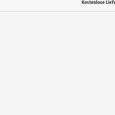
Kostenlose Liefe
Materialdetails
Breite
Höhe
Länge
Pflegehinweis
Hersteller
Herstelleradresse
Kontaktmöglichkeit