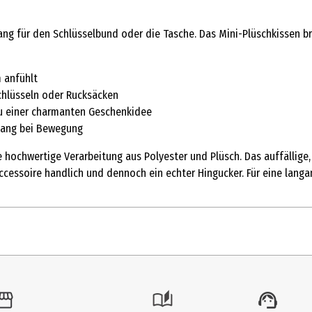
fang für den Schlüsselbund oder die Tasche. Das Mini-Plüschkissen b
 anfühlt
chlüsseln oder Rucksäcken
zu einer charmanten Geschenkidee
Klang bei Bewegung
e hochwertige Verarbeitung aus Polyester und Plüsch. Das auffällig
 Accessoire handlich und dennoch ein echter Hingucker. Für eine la
1 Stk.
Schlüsselanhänger