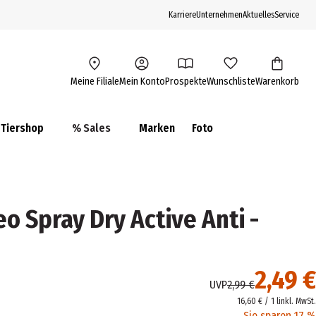
Karriere
Unternehmen
Aktuelles
Service
Meine Filiale
Mein Konto
Prospekte
Wunschliste
Warenkorb
Tiershop
% Sales
Marken
Foto
o Spray Dry Active Anti -
2,49 €
UVP
2,99 €
16,60 € / 1 l
inkl. MwSt.
Sie sparen 17 %