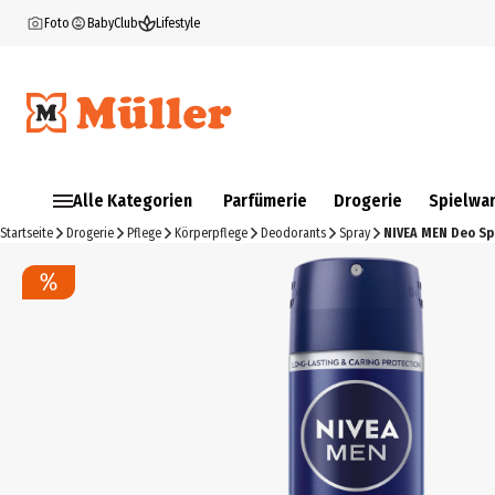
Foto
BabyClub
Lifestyle
Alle Kategorien
Parfümerie
Drogerie
Spielwa
Startseite
Drogerie
Pflege
Körperpflege
Deodorants
Spray
NIVEA MEN Deo Spr