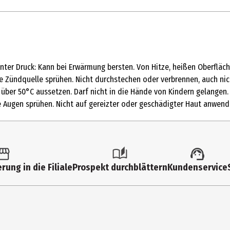
unter Druck: Kann bei Erwärmung bersten. Von Hitze, heißen Oberflä
e Zündquelle sprühen. Nicht durchstechen oder verbrennen, auch n
über 50°C aussetzen. Darf nicht in die Hände von Kindern gelangen
e Augen sprühen. Nicht auf gereizter oder geschädigter Haut anwend
luminum Chlorohydrate, Isopropyl Palmitate, Dicaprylyl Ether, Capryl
ol, Persea Gratissima Oil, Disteardimonium Hectorite, Propylene Ca
rung in die Filiale
Prospekt durchblättern
Kundenservice
 verwenden. Vor Gebrauch gut schütteln. Das Spray 15 cm von der A
en.
lter steht unter Druck: Kann bei Erwärmung bersten. Von Hitze, he
fene Flamme oder andere Zündquelle sprühen. Nicht durchstechen od