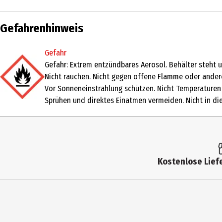
Inhalt
150 ml
Gefahrenhinweis
Produkttyp
Spray
Gefahr
Dermatologisch
Ja
Gefahr: Extrem entzündbares Aerosol. Behälter steht 
getestet
Nicht rauchen. Nicht gegen offene Flamme oder ander
Vor Sonneneinstrahlung schützen. Nicht Temperaturen 
Einsatzbereich
Pflege
Sprühen und direktes Einatmen vermeiden. Nicht in di
Hauttyp
ALL_TYPES
Inhaltsstoffe
Ingredients: Butane, Isobutane, Propane, A
Magnesium Aluminum Silicate, Octyldodecan
Kostenlose Liefe
Anwendungshinweis
Das Deodorant am besten nach dem Duschen
vollständig trocknen, bevor Sie sich anzieh
Nutzungshinweis
Gefahr: Extrem entzündbares Aerosol. Behä
fernhalten. Nicht rauchen. Nicht gegen of