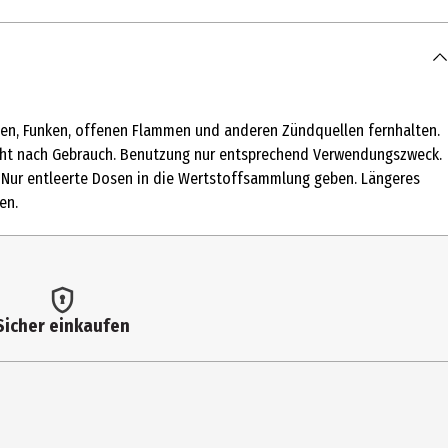
chen, Funken, offenen Flammen und anderen Zündquellen fernhalten.
icht nach Gebrauch. Benutzung nur entsprechend Verwendungszweck.
. Nur entleerte Dosen in die Wertstoffsammlung geben. Längeres
en.
ic/Capric Triglyceride, Parfum, Aluminum Sesquichlorohydrate,
rbonate, Tocopherol, Linalool
Sicher einkaufen
chselhöhle entfernt halten und sprühen. Lassen Sie das Produkt
ißen Oberflächen, Funken, offenen Flammen und anderen Zündquellen
er verbrennen, auch nicht nach Gebrauch. Benutzung nur