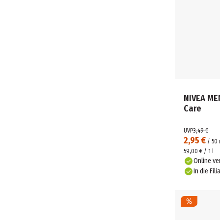
NIVEA ME
Care
UVP
3,49 €
2,95 €
/
50
59,00 € / 1 l
Online ve
In die Fili