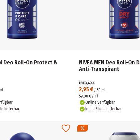
N Deo Roll-On Protect &
NIVEA MEN Deo Roll-On D
Anti-Transpirant
UVP
3,49 €
2,95 €
ml
/
50
ml
59,00 € / 1 l
rfügbar
Online verfügbar
ale lieferbar
In die Filiale lieferbar