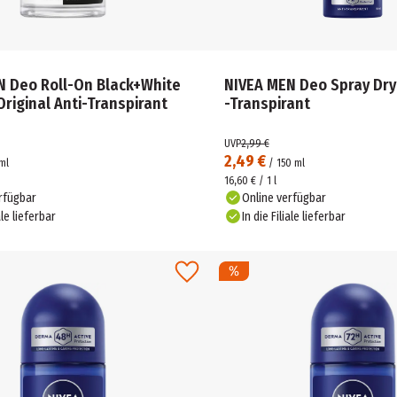
N Deo Roll-On Black+White
NIVEA MEN Deo Spray Dry
 Original Anti-Transpirant
-Transpirant
UVP
2,99 €
2,49 €
ml
/
150
ml
16,60 € / 1 l
rfügbar
Online verfügbar
ale lieferbar
In die Filiale lieferbar