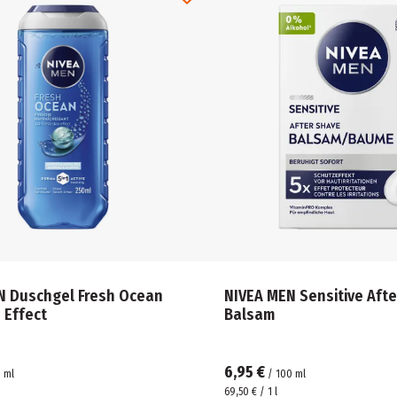
N Duschgel Fresh Ocean
NIVEA MEN Sensitive Aft
 Effect
Balsam
6,95 €
0
ml
/
100
ml
69,50 € / 1 l