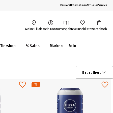
Karriere
Unternehmen
Aktuelles
Service
Meine Filiale
Mein Konto
Prospekte
Wunschliste
Warenkorb
Tiershop
% Sales
Marken
Foto
Beliebtheit