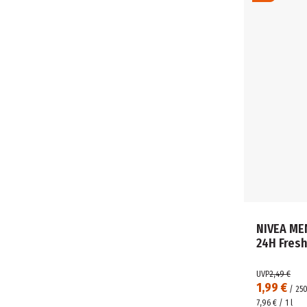
NIVEA ME
24H Fresh
UVP
2,49 €
1,99 €
/
25
7,96 € / 1 l