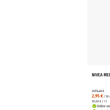
NIVEA ME
UVP
3,49 €
2,95 €
/
50
59,00 € / 1 l
Online ve