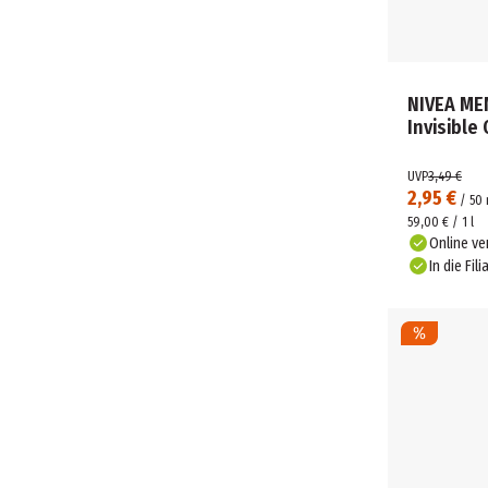
NIVEA ME
Invisible
UVP
3,49 €
2,95 €
/
50
59,00 € / 1 l
Online ve
In die Fili