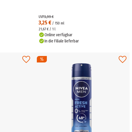
UVP
3,99 €
3,25 €
/
150
ml
21,67 € / 1 l
Online verfügbar
In die Filiale lieferbar