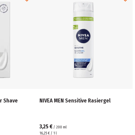
er Shave
NIVEA MEN Sensitive Rasiergel
3,25 €
/
200
ml
16,25 € / 1 l