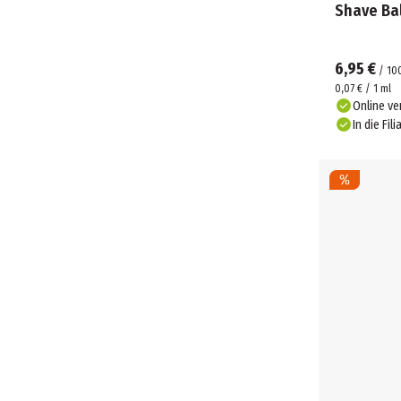
Shave Ba
6,95 €
/
10
0,07 € / 1 ml
Online ve
In die Fili