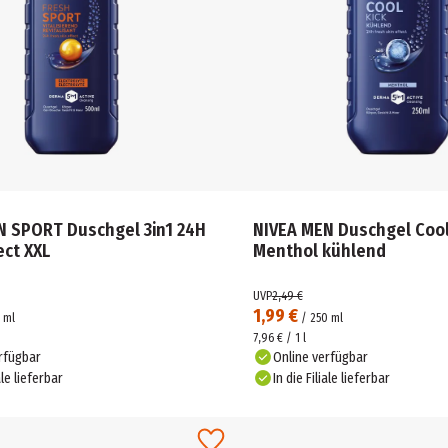
N SPORT Duschgel 3in1 24H
NIVEA MEN Duschgel Cool
ect XXL
Menthol kühlend
UVP
2,49 €
1,99 €
ml
/
250
ml
7,96 € / 1 l
rfügbar
Online verfügbar
ale lieferbar
In die Filiale lieferbar