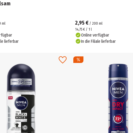
lsam
2,95 €
0
ml
/
200
ml
14,75 € / 1 l
rfügbar
Online verfügbar
ale lieferbar
In die Filiale lieferbar