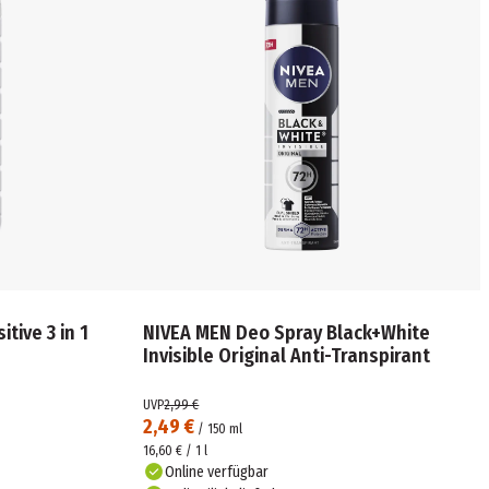
tive 3 in 1
NIVEA MEN Deo Spray Black+White
Invisible Original Anti-Transpirant
UVP
2,99 €
2,49 €
/
150
ml
16,60 € / 1 l
Online verfügbar