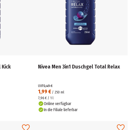
 Kick
Nivea Men 3in1 Duschgel Total Relax
UVP
2,49 €
1,99 €
/
250
ml
7,96 € / 1 l
Online verfügbar
In die Filiale lieferbar