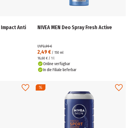
 Impact Anti
NIVEA MEN Deo Spray Fresh Active
UVP
2,99 €
2,49 €
/
150
ml
16,60 € / 1 l
Online verfügbar
In die Filiale lieferbar