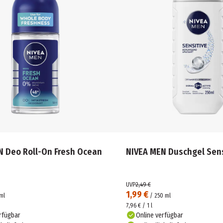
N Deo Roll-On Fresh Ocean
NIVEA MEN Duschgel Sensi
UVP
2,49 €
1,99 €
ml
/
250
ml
7,96 € / 1 l
rfügbar
Online verfügbar