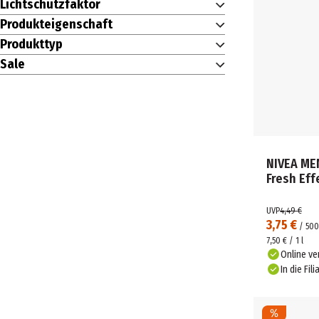
Lichtschutzfaktor
Produkteigenschaft
Produkttyp
Sale
NIVEA ME
Fresh Eff
UVP
4,49 €
3,75 €
/
500
7,50 € / 1 l
Online ve
In die Fili