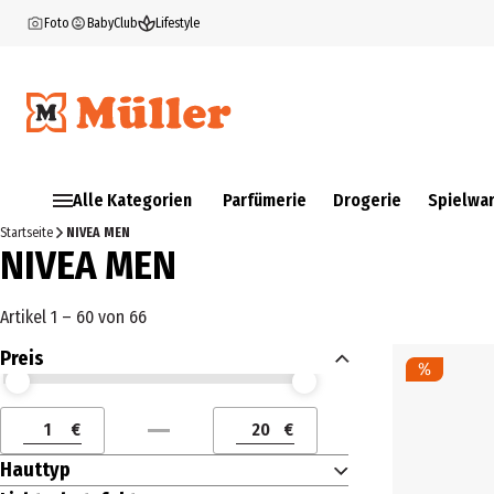
Foto
BabyClub
Lifestyle
Alle Kategorien
Parfümerie
Drogerie
Spielwa
Startseite
NIVEA MEN
NIVEA MEN
Artikel 1 – 60 von 66
Preis
Preis (€) ab
Preis (€) bis
€
€
Preis (€) ab
Preis (€) bis
Hauttyp