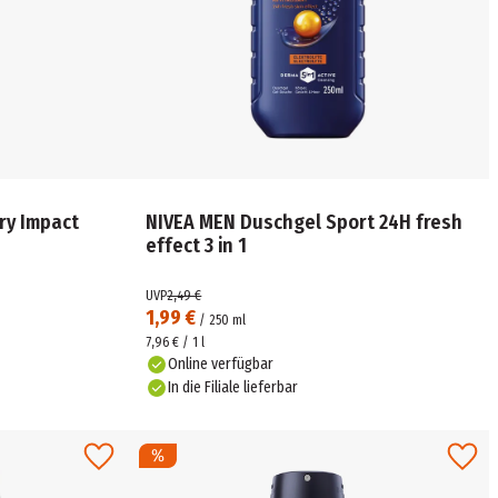
ry Impact
NIVEA MEN Duschgel Sport 24H fresh
effect 3 in 1
UVP
2,49 €
1,99 €
/
250
ml
7,96 € / 1 l
Online verfügbar
In die Filiale lieferbar