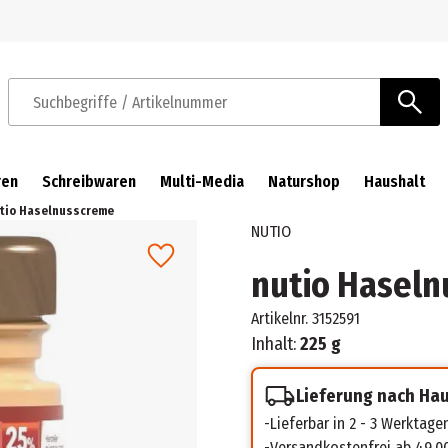
Zur Navigation springen
Zum Hauptinhalt springen
Suchbegriffe / Artikelnummer
ren
Schreibwaren
Multi-Media
Naturshop
Haushalt
tio Haselnusscreme
NUTIO
nutio Hasel
Artikelnr.
3152591
Inhalt:
225 g
Lieferung nach Ha
Lieferbar in 2 - 3 Werktage
Versandkostenfrei ab 49,0