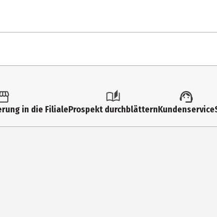
10
e Fette (Kokosfett, Sonnenblume), MOLKENPULVER, MAGERMILCHPULVER 
56
rung in die Filiale
Prospekt durchblättern
Kundenservice
36
onservierungsstoffe|Ohne Farbstoffe|Vegetarisch
11
51
45
8,
0,