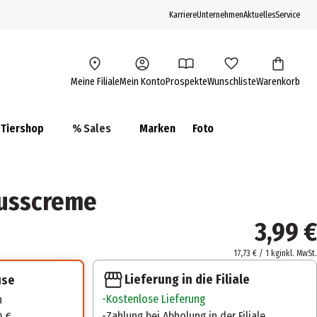
Karriere
Unternehmen
Aktuelles
Service
Meine Filiale
Mein Konto
Prospekte
Wunschliste
Warenkorb
Tiershop
% Sales
Marken
Foto
nusscreme
3,99 €
17,73 € / 1 kg
inkl. MwSt.
Lieferung in die Filiale
use
Kostenlose Lieferung
n
Zahlung bei Abholung in der Filiale
0 €