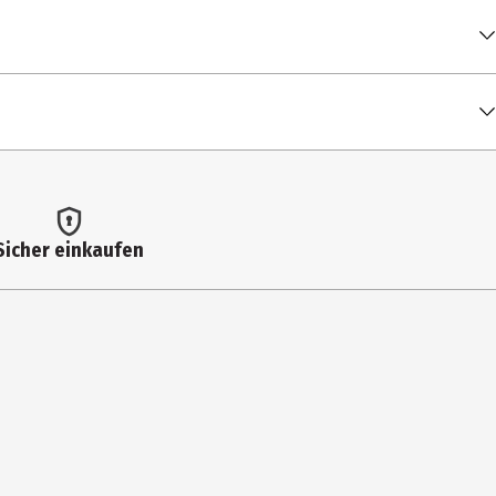
0 g
(9%), LAKTOSE, Emulgator: Lecithine (Sonnenblume), Vanillin.
1 kcal / 2.338 kJ
Sicher einkaufen
 g
 g
 g
 g
2 g
2 g