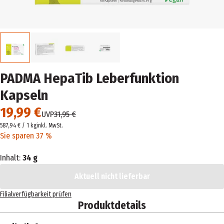
PADMA HepaTib Leberfunktion
Kapseln
19,99 €
UVP
31,95 €
587,94 € / 1 kg
inkl. MwSt.
Sie sparen 37 %
Inhalt:
34 g
Aktuell nicht lieferbar
Filialverfügbarkeit prüfen
Produktdetails