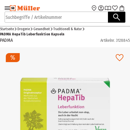
Zur Navigation
Zum Hauptinhalt
springen
springen
Suchbegriffe / Artikelnummer
Startseite
Drogerie
Gesundheit
Traditionell & Natur
PADMA HepaTib Leberfunktion Kapseln
PADMA
Artikelnr.
3128845