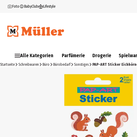
Foto
BabyClub
Lifestyle
Alle Kategorien
Parfümerie
Drogerie
Spielwa
Startseite
Schreibwaren
Büro
Bürobedarf
Sonstiges
PAP-ART Sticker Eichhör