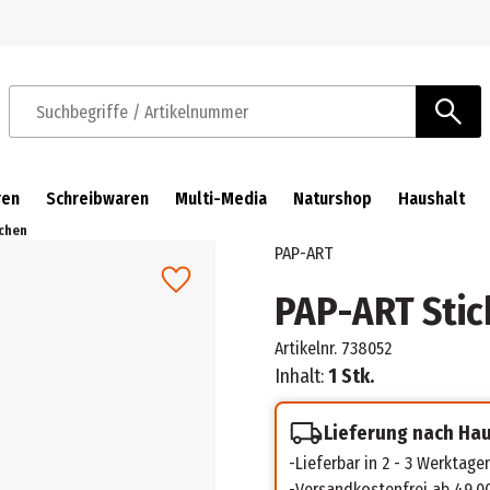
Zur Navigation springen
Zum Hauptinhalt springen
Suchbegriffe / Artikelnummer
ren
Schreibwaren
Multi-Media
Naturshop
Haushalt
nchen
PAP-ART
PAP-ART Stic
Artikelnr.
738052
Inhalt:
1 Stk.
Lieferung nach Ha
Lieferbar in 2 - 3 Werktage
Versandkostenfrei ab 49,0