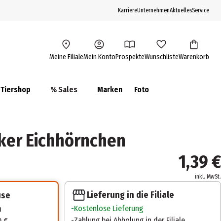
Karriere
Unternehmen
Aktuelles
Service
Meine Filiale
Mein Konto
Prospekte
Wunschliste
Warenkorb
Tiershop
% Sales
Marken
Foto
ker Eichhörnchen
1,39 €
inkl. MwSt.
Lieferung in die Filiale
use
Kostenlose Lieferung
n
Zahlung bei Abholung in der Filiale
0 €