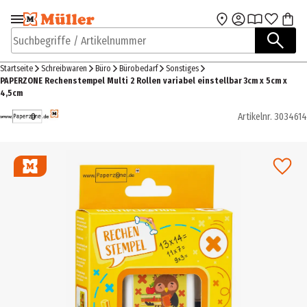
Zur Navigation
Zum Hauptinhalt
springen
springen
Suchbegriffe / Artikelnummer
Startseite
Schreibwaren
Büro
Bürobedarf
Sonstiges
PAPERZONE Rechenstempel Multi 2 Rollen variabel einstellbar 3cm x 5cm x
4,5cm
Artikelnr.
3034614