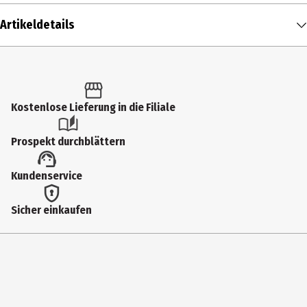
Artikeldetails
Inhalt
1 Stk.
Produkttyp
Kostenlose Lieferung in die Filiale
Stempel
Prospekt durchblättern
Hersteller
Kundenservice
Müller Handels GmbH & Co. KG
Herstelleradresse
Sicher einkaufen
Müller Handels GmbH & Co. KG Albstraße 92 89081 Ulm-Jungingen
Kontaktmöglichkeit
Kundenservice