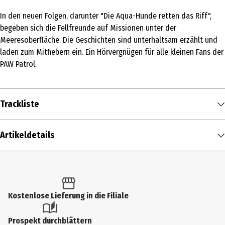
In den neuen Folgen, darunter "Die Aqua-Hunde retten das Riff",
begeben sich die Fellfreunde auf Missionen unter der
Meeresoberfläche. Die Geschichten sind unterhaltsam erzählt und
laden zum Mitfiebern ein. Ein Hörvergnügen für alle kleinen Fans der
PAW Patrol.
Trackliste
DISK 1
Artikeldetails
PAW Patrol -
Aqua Pups: Die
Inhalt
Aqua-Hunde
1
Greis, Julian
00:00:39
retten das Riff -
1 Stk.
4 spannende
Produkttyp
Kostenlose Lieferung in die Filiale
Abenteuer
Multimedia
PAW Patrol -
Prospekt durchblättern