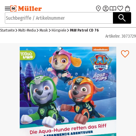
Zur Navigation
Zum Hauptinhalt
springen
springen
Suchbegriffe / Artikelnummer
Startseite
Multi-Media
Musik
Hörspiele
PAW Patrol CD 76
Artikelnr.
3073729