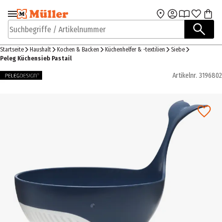
Zur Navigation
Zum Hauptinhalt
springen
springen
Suchbegriffe / Artikelnummer
Startseite
Haushalt
Kochen & Backen
Küchenhelfer & -textilien
Siebe
Peleg Küchensieb Pastail
Artikelnr.
3196802